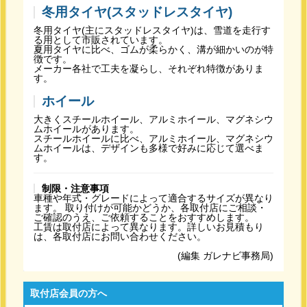
冬用タイヤ(スタッドレスタイヤ)
冬用タイヤ(主にスタッドレスタイヤ)は、雪道を走行す
る用として市販されています。
夏用タイヤに比べ、ゴムが柔らかく、溝が細かいのが特
徴です。
メーカー各社で工夫を凝らし、それぞれ特徴がありま
す。
ホイール
大きくスチールホイール、アルミホイール、マグネシウ
ムホイールがあります。
スチールホイールに比べ、アルミホイール、マグネシウ
ムホイールは、デザインも多様で好みに応じて選べま
す。
制限・注意事項
車種や年式・グレードによって適合するサイズが異なり
ます。 取り付けが可能かどうか、各取付店にご相談・
ご確認のうえ、ご依頼することをおすすめします。
工賃は取付店によって異なります。詳しいお見積もり
は、各取付店にお問い合わせください。
(編集 ガレナビ事務局)
取付店会員の方へ