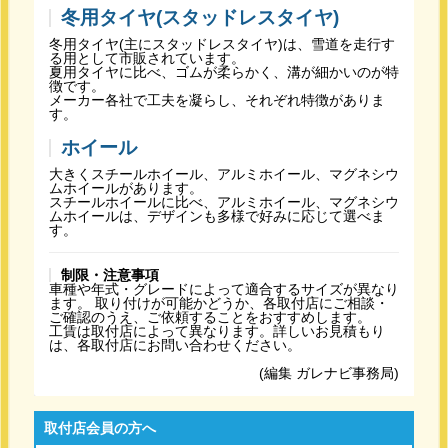
冬用タイヤ(スタッドレスタイヤ)
冬用タイヤ(主にスタッドレスタイヤ)は、雪道を走行す
る用として市販されています。
夏用タイヤに比べ、ゴムが柔らかく、溝が細かいのが特
徴です。
メーカー各社で工夫を凝らし、それぞれ特徴がありま
す。
ホイール
大きくスチールホイール、アルミホイール、マグネシウ
ムホイールがあります。
スチールホイールに比べ、アルミホイール、マグネシウ
ムホイールは、デザインも多様で好みに応じて選べま
す。
制限・注意事項
車種や年式・グレードによって適合するサイズが異なり
ます。 取り付けが可能かどうか、各取付店にご相談・
ご確認のうえ、ご依頼することをおすすめします。
工賃は取付店によって異なります。詳しいお見積もり
は、各取付店にお問い合わせください。
(編集 ガレナビ事務局)
取付店会員の方へ