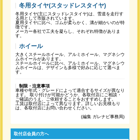
冬用タイヤ(スタッドレスタイヤ)
冬用タイヤ(主にスタッドレスタイヤ)は、雪道を走行す
る用として市販されています。
夏用タイヤに比べ、ゴムが柔らかく、溝が細かいのが特
徴です。
メーカー各社で工夫を凝らし、それぞれ特徴がありま
す。
ホイール
大きくスチールホイール、アルミホイール、マグネシウ
ムホイールがあります。
スチールホイールに比べ、アルミホイール、マグネシウ
ムホイールは、デザインも多様で好みに応じて選べま
す。
制限・注意事項
車種や年式・グレードによって適合するサイズが異なり
ます。 取り付けが可能かどうか、各取付店にご相談・
ご確認のうえ、ご依頼することをおすすめします。
工賃は取付店によって異なります。詳しいお見積もり
は、各取付店にお問い合わせください。
(編集 ガレナビ事務局)
取付店会員の方へ