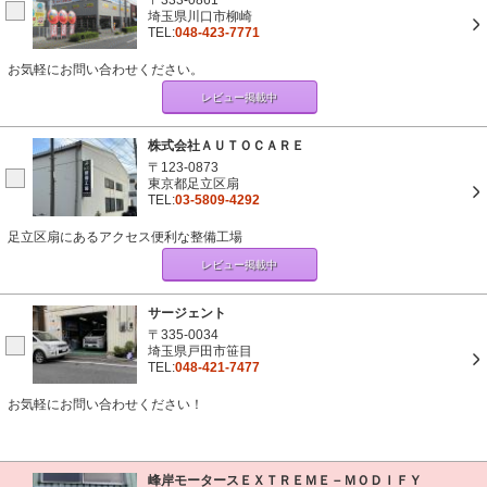
〒333-0861
埼玉県川口市柳崎
TEL:
048-423-7771
お気軽にお問い合わせください。
レビュー掲載中
株式会社ＡＵＴＯＣＡＲＥ
〒123-0873
東京都足立区扇
TEL:
03-5809-4292
足立区扇にあるアクセス便利な整備工場
レビュー掲載中
サージェント
〒335-0034
埼玉県戸田市笹目
TEL:
048-421-7477
お気軽にお問い合わせください！
峰岸モータースＥＸＴＲＥＭＥ－ＭＯＤＩＦＹ