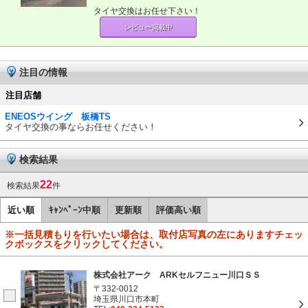
タイヤ交換はお任せ下さい！
レビュー掲載中
注目の情報
注目店舗
ENEOSウイング 板橋TS
タイヤ交換の事ならお任せください！
検索結果
22
検索結果
件
近い順
ｷｬﾝﾍﾟｰﾝ中順
更新順
評価高い順
※一括見積もりを行いたい場合は、取付店写真の左にありますチェッ
クボックスをクリックしてください。
株式会社アーク ARKセルフニュー川口ＳＳ
〒332-0012
埼玉県川口市本町