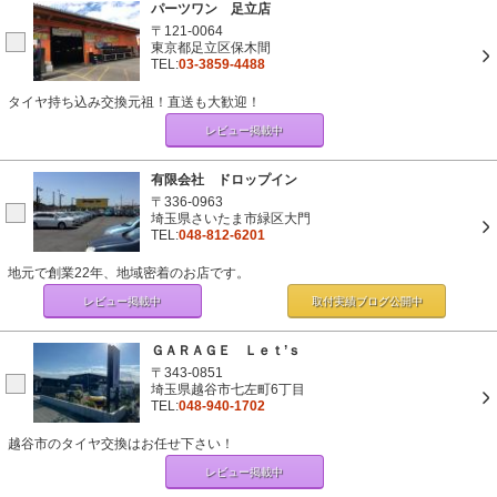
パーツワン 足立店
〒121-0064
東京都足立区保木間
TEL:
03-3859-4488
タイヤ持ち込み交換元祖！直送も大歓迎！
レビュー掲載中
有限会社 ドロップイン
〒336-0963
埼玉県さいたま市緑区大門
TEL:
048-812-6201
地元で創業22年、地域密着のお店です。
レビュー掲載中
取付実績ブログ
公開中
ＧＡＲＡＧＥ Ｌｅｔ’ｓ
〒343-0851
埼玉県越谷市七左町6丁目
TEL:
048-940-1702
越谷市のタイヤ交換はお任せ下さい！
レビュー掲載中