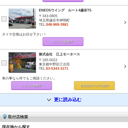
ENEOSウイング ルート4越谷TS
〒343-0805
埼玉県越谷市神明町
TEL:
048-969-3981
タイヤ交換はお任せ下さい！
レビュー掲載中
株式会社 江上モータース
〒165-0022
東京都中野区江古田
TEL:
03-5343-3171
車の事なら何でもご相談ください。
レビュー掲載中
取付実績ブログ
公開中
更に読み込む
取付店検索
現在地から探す