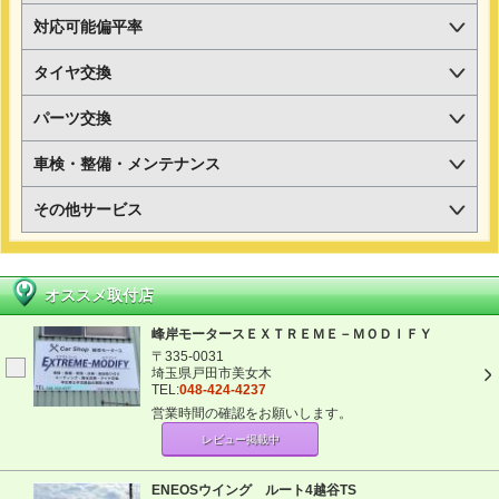
対応可能偏平率
タイヤ交換
パーツ交換
車検・整備・メンテナンス
その他サービス
オススメ取付店
峰岸モータースＥＸＴＲＥＭＥ－ＭＯＤＩＦＹ
〒335-0031
埼玉県戸田市美女木
TEL:
048-424-4237
営業時間の確認をお願いします。
レビュー掲載中
ENEOSウイング ルート4越谷TS