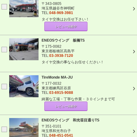
〒343-0805
埼玉県越谷市神明町
TEL:
048-969-3981
タイヤ交換はお任せ下さい！
レビュー掲載中
ENEOSウイング 板橋TS
〒175-0082
東京都板橋区高島平
TEL:
03-3938-7120
タイヤ交換の事ならお任せください！
TireMonde MA-JU
〒177-0032
東京都練馬区谷原
TEL:
03-6915-9088
綺麗な工場・丁寧な作業・３０インチまで可
レビュー掲載中
ENEOSウイング 和光笹目通りTS
〒351-0101
埼玉県和光市白子
TEL:
048-451-0541