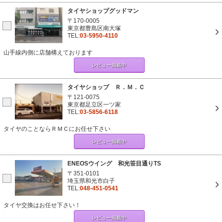
タイヤショップグッドマン
〒170-0005
東京都豊島区南大塚
TEL:
03-5950-4110
山手線内側に店舗構えております
レビュー掲載中
タイヤショップ Ｒ．Ｍ．Ｃ
〒121-0075
東京都足立区一ツ家
TEL:
03-5856-6118
タイヤのことならＲＭＣにお任せ下さい
レビュー掲載中
ENEOSウイング 和光笹目通りTS
〒351-0101
埼玉県和光市白子
TEL:
048-451-0541
タイヤ交換はお任せ下さい！
レビュー掲載中