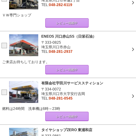
埼玉県川口市本蓮2丁目
TEL:
048-282-6119
ＶＷ専門ショップ
レビュー掲載中
ENEOS 川口赤山SS（日栄石油）
〒333-0825
埼玉県川口市赤山
TEL:
048-281-2937
ご来店お待ちしております。
レビュー掲載中
有限会社宇田川サービススティション
〒334-0072
埼玉県川口市大字安行吉岡
TEL:
048-281-0545
燃料は24時間 洗車機は6時～23時
レビュー掲載中
タイヤショップZERO 東浦和店