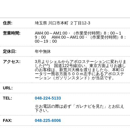
住所:
埼玉県 川口市本町 ２丁目12-3
営業時間:
AM4:00～AM1:00・（作業受付時間）8：00～1
9：00 AM4:00～AM1:00・（作業受付時間）8：
00～19：00
定休日:
年中無休
アクセス:
3月よりシェルからアポロステーションに変わりま
した(^^) 国道122号線沿い、東京方面よりお越し
のお客様は、新荒川大橋を渡りましたら、本町ロ
ータリー熊谷方面５００ｍ左手にあるアポロステ
ーション（ガソリンスタンド）が当店です。
URL:
TEL:
048-224-5133
※お電話の際は必ず「ガレナビを見た」とお伝え
下さい。
FAX:
048-225-6006