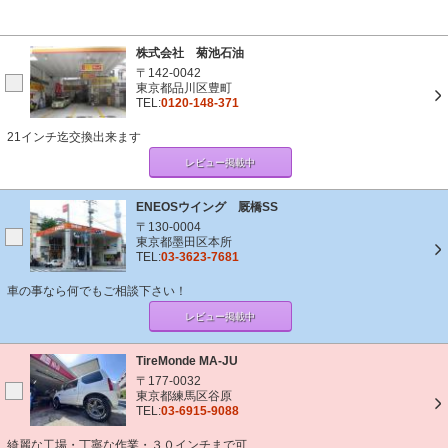
株式会社 菊池石油
〒142-0042
東京都品川区豊町
TEL:
0120-148-371
21インチ迄交換出来ます
レビュー掲載中
ENEOSウイング 厩橋SS
〒130-0004
東京都墨田区本所
TEL:
03-3623-7681
車の事なら何でもご相談下さい！
レビュー掲載中
TireMonde MA-JU
〒177-0032
東京都練馬区谷原
TEL:
03-6915-9088
綺麗な工場・丁寧な作業・３０インチまで可