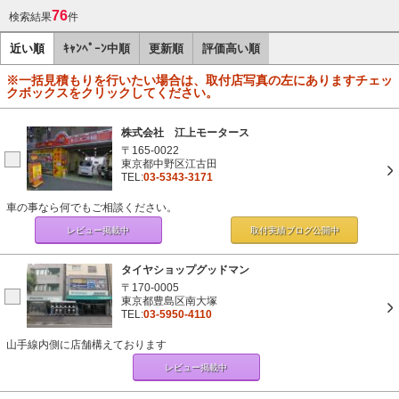
76
検索結果
件
近い順
ｷｬﾝﾍﾟｰﾝ中順
更新順
評価高い順
※一括見積もりを行いたい場合は、取付店写真の左にありますチェッ
クボックスをクリックしてください。
株式会社 江上モータース
〒165-0022
東京都中野区江古田
TEL:
03-5343-3171
車の事なら何でもご相談ください。
レビュー掲載中
取付実績ブログ
公開中
タイヤショップグッドマン
〒170-0005
東京都豊島区南大塚
TEL:
03-5950-4110
山手線内側に店舗構えております
レビュー掲載中