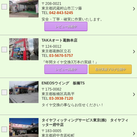
〒208-0021
東京都武蔵村山市三ツ藤
TEL:
042-843-5245
安全・丁寧・確実に作業いたします。
レビュー掲載中
TAKAオート葛飾本店
〒124-0012
東京都葛飾区立石
TEL:
03-5670-5757
『年間タイヤ交換3万本の実績！』
レビュー掲載中
取付実績ブログ
公開中
ENEOSウイング 板橋TS
〒175-0082
東京都板橋区高島平
TEL:
03-3938-7120
タイヤ交換の事ならお任せください！
タイヤフィッティングサービス東京(株) タイヤフィ
ッター府中店
〒183-0005
東京都府中市若松町