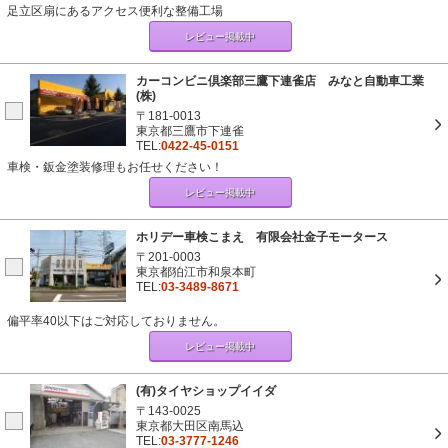
足立区扇にあるアクセス便利な整備工場
レビュー掲載中
カーコンビニ倶楽部三鷹下連雀店 みなと自動車工業
(株)
〒181-0013
東京都三鷹市下連雀
TEL:
0422-45-0151
車検・鈑金塗装修理もお任せください！
レビュー掲載中
ホリデー車検こまえ 有限会社金子モータース
〒201-0003
東京都狛江市和泉本町
TEL:
03-3489-8671
偏平率40以下はご対応しておりません。
レビュー掲載中
(有)タイヤショップイイダ
〒143-0025
東京都大田区南馬込
TEL:
03-3777-1246