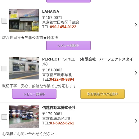
LAHAINA
〒157-0071
東京都世田谷区千歳台
TEL:
090-1454-0122
環八世田谷★笠森公園前★鈴木博
レビュー掲載中
PERFECT STYLE (有限会社 パーフェクトスタイ
ル）
〒181-0002
東京都三鷹市牟礼
TEL:
0422-49-9894
親切丁寧、安心、的確な作業でご対応します
レビュー掲載中
取付実績ブログ
公開中
信越自動車株式会社
〒179-0081
東京都練馬区北町
TEL:
03-5922-6261
お気軽にお問い合わせください。