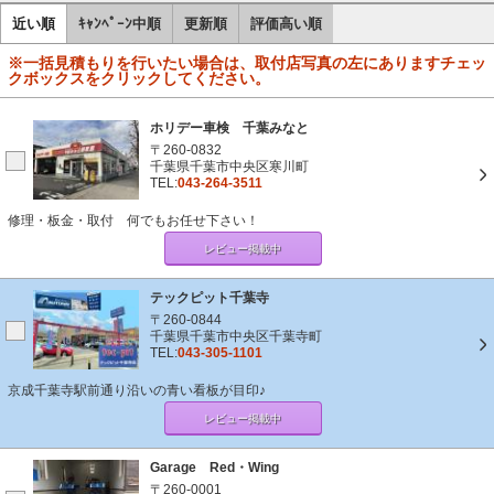
近い順
ｷｬﾝﾍﾟｰﾝ中順
更新順
評価高い順
※一括見積もりを行いたい場合は、取付店写真の左にありますチェッ
クボックスをクリックしてください。
ホリデー車検 千葉みなと
〒260-0832
千葉県千葉市中央区寒川町
TEL:
043-264-3511
修理・板金・取付 何でもお任せ下さい！
レビュー掲載中
テックピット千葉寺
〒260-0844
千葉県千葉市中央区千葉寺町
TEL:
043-305-1101
京成千葉寺駅前通り沿いの青い看板が目印♪
レビュー掲載中
Garage Red・Wing
〒260-0001