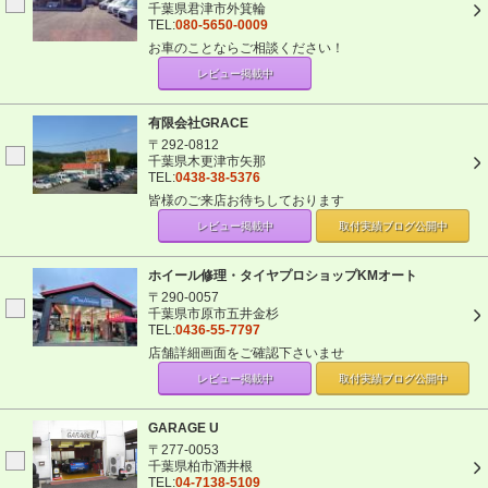
千葉県君津市外箕輪
TEL:
080-5650-0009
お車のことならご相談ください！
レビュー掲載中
有限会社GRACE
〒292-0812
千葉県木更津市矢那
TEL:
0438-38-5376
皆様のご来店お待ちしております
レビュー掲載中
取付実績ブログ
公開中
ホイール修理・タイヤプロショップKMオート
〒290-0057
千葉県市原市五井金杉
TEL:
0436-55-7797
店舗詳細画面をご確認下さいませ
レビュー掲載中
取付実績ブログ
公開中
GARAGE U
〒277-0053
千葉県柏市酒井根
TEL:
04-7138-5109