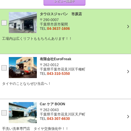
レビュー掲載中
タウロスジャパン 市原店
〒290-0007
千葉県市原市菊間
TEL:
04-3637-1606
工場内は広くリフトももちろんあります！！
有限会社EuroFreak
〒262-0012
千葉県千葉市花見川区千種町
TEL:
043-310-5350
タイヤのことならぜひ当店へ！
Car ケア BOON
〒262-0043
千葉県千葉市花見川区天戸町
TEL:
043-307-6630
手洗い洗車専門店 タイヤ交換強化中！！