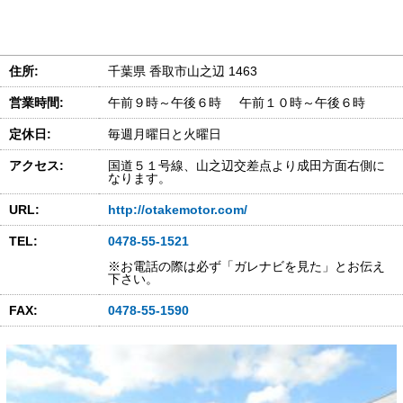
住所:
千葉県 香取市山之辺 1463
営業時間:
午前９時～午後６時 午前１０時～午後６時
定休日:
毎週月曜日と火曜日
アクセス:
国道５１号線、山之辺交差点より成田方面右側に
なります。
URL:
http://otakemotor.com/
TEL:
0478-55-1521
※お電話の際は必ず「ガレナビを見た」とお伝え
下さい。
FAX:
0478-55-1590