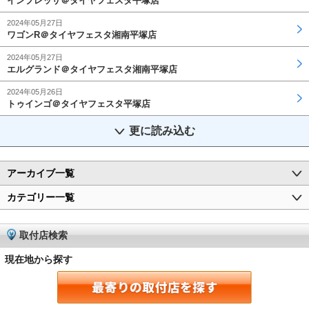
インプレッサ＠タイヤフェスタ平塚店
2024年05月27日
ワゴンR＠タイヤフェスタ湘南平塚店
2024年05月27日
エルグランド＠タイヤフェスタ湘南平塚店
2024年05月26日
トゥインゴ＠タイヤフェスタ平塚店
更に読み込む
アーカイブ一覧
カテゴリー一覧
取付店検索
現在地から探す