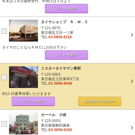
年末は２８日最終受付、年明けは５日より
レビュー掲載中
タイヤショップ Ｒ．Ｍ．Ｃ
〒121-0075
東京都足立区一ツ家
TEL:
03-5856-6118
タイヤのことならＲＭＣにお任せ下さい
レビュー掲載中
ミスタータイヤマン東和
〒120-0003
東京都足立区東和3丁目
TEL:
03-3606-8048
8/12-16夏季休業いただきます
レビュー掲載中
取付実績ブログ
公開中
カーベル 小岩
〒125-0053
東京都葛飾区鎌倉
TEL:
03-3659-6345