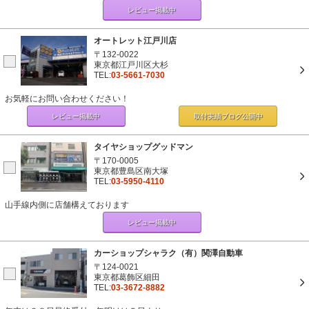
レビュー掲載中
オートレット江戸川店
〒132-0022
東京都江戸川区大杉
TEL:
03-5661-7030
お気軽にお問い合わせください！
レビュー掲載中
取付実績ブログ
公開中
タイヤショップグッドマン
〒170-0005
東京都豊島区南大塚
TEL:
03-5950-4110
山手線内側に店舗構えております
レビュー掲載中
カーショップシャラク（有）関澤自動車
〒124-0021
東京都葛飾区細田
TEL:
03-3672-8882