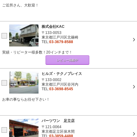
ご近所さん、大歓迎！
株式会社KAC
〒133-0053
東京都江戸川区北篠崎
TEL:
03-3679-8588
実績・リピーター様多数！20インチまで！
レビュー掲載中
ヒルズ・テクノプレイス
〒133-0002
東京都江戸川区谷河内
TEL:
03-3698-8545
お車の事ならお任せ下さい！
パーツワン 足立店
〒121-0064
東京都足立区保木間
TEL:
03-3859-4488