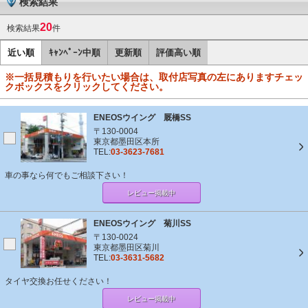
検索結果
20
検索結果
件
近い順
ｷｬﾝﾍﾟｰﾝ中順
更新順
評価高い順
※一括見積もりを行いたい場合は、取付店写真の左にありますチェッ
クボックスをクリックしてください。
ENEOSウイング 厩橋SS
〒130-0004
東京都墨田区本所
TEL:
03-3623-7681
車の事なら何でもご相談下さい！
レビュー掲載中
ENEOSウイング 菊川SS
〒130-0024
東京都墨田区菊川
TEL:
03-3631-5682
タイヤ交換お任せください！
レビュー掲載中