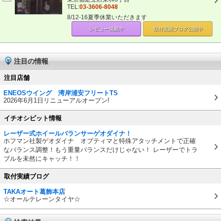
TEL:
03-3606-8048
8/12-16夏季休業いただきます
レビュー掲載中
取付実績ブログ
公開中
注目の情報
注目店舗
ENEOSウイング 湾岸浦安フリートTS
2026年6月1日リニューアルオープン!
イチオシピット情報
レーザー式ホイールバランサーゲオダイナ！
ホフマン社製ゲオダイナ オプティマと特殊アタッチメントで正確
なバランス調整！もう重量バランスだけじゃない！ レーザーでトラ
ブルを未然にキャッチ！！
取付実績ブログ
TAKAオート葛飾本店
☆オールテレーンタイヤ☆