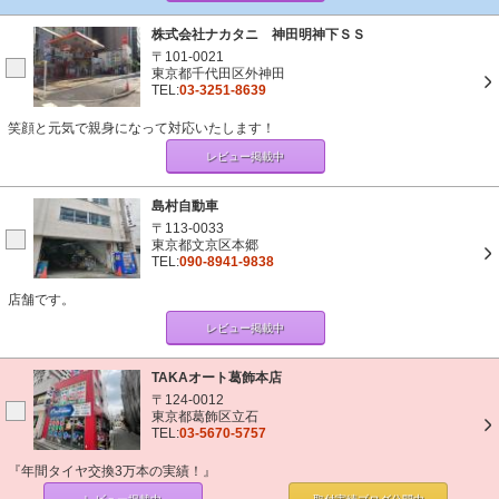
株式会社ナカタニ 神田明神下ＳＳ
〒101-0021
東京都千代田区外神田
TEL:
03-3251-8639
笑顔と元気で親身になって対応いたします！
レビュー掲載中
島村自動車
〒113-0033
東京都文京区本郷
TEL:
090-8941-9838
店舗です。
レビュー掲載中
TAKAオート葛飾本店
〒124-0012
東京都葛飾区立石
TEL:
03-5670-5757
『年間タイヤ交換3万本の実績！』