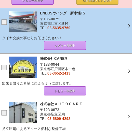
レビュー掲載中
取付実績ブログ
公開中
ENEOSウイング 新木場TS
〒136-0075
東京都江東区新砂
TEL:
03-5635-9760
タイヤ交換の事ならお任せください！
レビュー掲載中
株式会社CAREP.
〒133-0044
東京都江戸川区本一色
TEL:
03-3652-2413
出来る限りご希望に添えるように致します。
レビュー掲載中
株式会社ＡＵＴＯＣＡＲＥ
〒123-0873
東京都足立区扇
TEL:
03-5809-4292
足立区扇にあるアクセス便利な整備工場