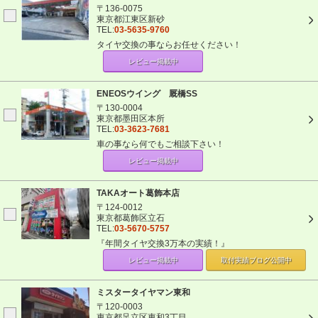
〒136-0075
東京都江東区新砂
TEL:
03-5635-9760
タイヤ交換の事ならお任せください！
レビュー掲載中
ENEOSウイング 厩橋SS
〒130-0004
東京都墨田区本所
TEL:
03-3623-7681
車の事なら何でもご相談下さい！
レビュー掲載中
TAKAオート葛飾本店
〒124-0012
東京都葛飾区立石
TEL:
03-5670-5757
『年間タイヤ交換3万本の実績！』
レビュー掲載中
取付実績ブログ
公開中
ミスタータイヤマン東和
〒120-0003
東京都足立区東和3丁目