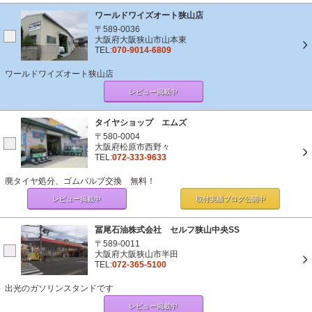
ワールドワイズオート狭山店
〒589-0036
大阪府大阪狭山市山本東
TEL:
070-9014-6809
ワールドワイズオート狭山店
レビュー掲載中
タイヤショップ エムズ
〒580-0004
大阪府松原市西野々
TEL:
072-333-9633
廃タイヤ処分、ゴムバルブ交換 無料！
レビュー掲載中
取付実績ブログ
公開中
冨尾石油株式会社 セルフ狭山中央SS
〒589-0011
大阪府大阪狭山市半田
TEL:
072-365-5100
出光のガソリンスタンドです
レビュー掲載中