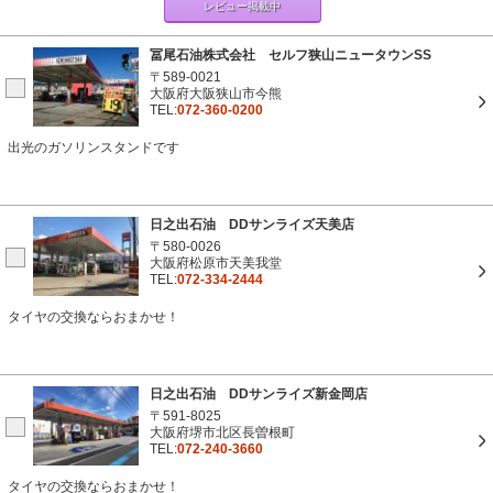
レビュー掲載中
冨尾石油株式会社 セルフ狭山ニュータウンSS
〒589-0021
大阪府大阪狭山市今熊
TEL:
072-360-0200
出光のガソリンスタンドです
日之出石油 DDサンライズ天美店
〒580-0026
大阪府松原市天美我堂
TEL:
072-334-2444
タイヤの交換ならおまかせ！
日之出石油 DDサンライズ新金岡店
〒591-8025
大阪府堺市北区長曽根町
TEL:
072-240-3660
タイヤの交換ならおまかせ！