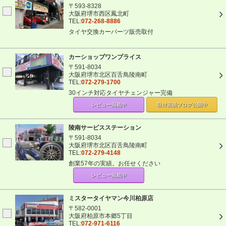
〒593-8328
大阪府堺市西区鳳北町
TEL:
072-268-8886
タイヤ交換カーパーツ販売取付
カーショップワンプライス
〒591-8034
大阪府堺市北区百舌鳥陵南町
TEL:
072-279-1700
30インチ対応タイヤチェンジャー完備
レビュー掲載中
取付実績ブログ
公開中
陵南サービスステーション
〒591-8034
大阪府堺市北区百舌鳥陵南町
TEL:
072-279-4148
創業57年の実績。お任せください
レビュー掲載中
ミスタータイヤマン今川柏原店
〒582-0001
大阪府柏原市本郷5丁目
TEL:
072-971-6116