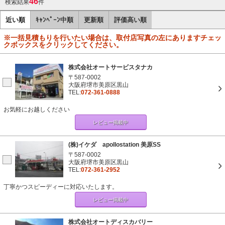
46
検索結果
件
近い順
ｷｬﾝﾍﾟｰﾝ中順
更新順
評価高い順
※一括見積もりを行いたい場合は、取付店写真の左にありますチェッ
クボックスをクリックしてください。
株式会社オートサービスタナカ
〒587-0002
大阪府堺市美原区黒山
TEL:
072-361-0888
お気軽にお越しください
レビュー掲載中
(株)イケダ apollostation 美原SS
〒587-0002
大阪府堺市美原区黒山
TEL:
072-361-2952
丁寧かつスピーディーに対応いたします。
レビュー掲載中
株式会社オートディスカバリー