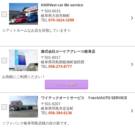
HARVest car life service
〒503-0015
岐阜県大垣市林町
TEL:
070-1624-3298
☆アットホームなお店を目指しています☆
株式会社カーケアグレース岐阜店
〒501-6017
岐阜県羽島郡岐南町徳田西
TEL:
058-274-8777
お気軽にご利用ください！
レビュー掲載中
ワイテックオートサービス Y-tech!AUTO SERVICE
〒501-6207
岐阜県羽島市足近町
TEL:
058-394-6136
ソフトバンク岐阜羽島店様の目の前です。