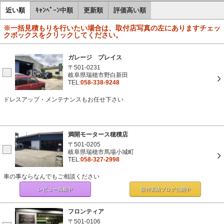
近い順
ｷｬﾝﾍﾟｰﾝ中順
更新順
評価高い順
※一括見積もりを行いたい場合は、取付店写真の左にありますチェッ
クボックスをクリックしてください。
ガレージ プレイス
〒501-0231
岐阜県瑞穂市野白新田
TEL:
058-338-9248
ドレスアップ・メンテナンスもお任せ下さい
満開モータース穂積店
〒501-0205
岐阜県瑞穂市馬場小城町
TEL:
058-327-2998
車の事ならなんでもご相談ください
レビュー掲載中
取付実績ブログ
公開中
フロンティア
〒501-0106