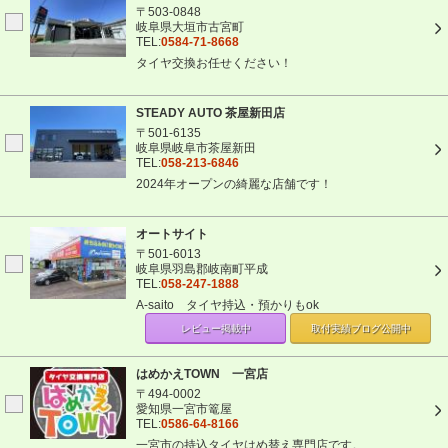
〒503-0848
岐阜県大垣市古宮町
TEL:
0584-71-8668
タイヤ交換お任せください！
STEADY AUTO 茶屋新田店
〒501-6135
岐阜県岐阜市茶屋新田
TEL:
058-213-6846
2024年オープンの綺麗な店舗です！
オートサイト
〒501-6013
岐阜県羽島郡岐南町平成
TEL:
058-247-1888
A-saito タイヤ持込・預かりもok
レビュー掲載中
取付実績ブログ
公開中
はめかえTOWN 一宮店
〒494-0002
愛知県一宮市篭屋
TEL:
0586-64-8166
一宮市の持込タイヤはめ替え専門店です。