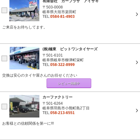
有限会社 カープラザ アイザキ
〒503-0008
岐阜県大垣市楽田町
TEL:
0584-81-4903
ご来店をお待ちしてます。
(株)極東 ピットワンタイヤーズ
〒501-6101
岐阜県岐阜市柳津町栄町
TEL:
058-322-8999
交換は安心のタイヤ屋さんのお任せください
レビュー掲載中
カーファクトリー
〒501-6264
岐阜県羽島市小熊町島2丁目
TEL:
058-213-6551
お客様との信頼関係を第一に!!!