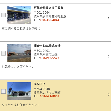
有限会社ＥＡＳＴＥＲ
〒501-6064
岐阜県羽島郡笠松町北及
TEL:
058-388-4044
車に関するご相談はお気軽に
藤倉自動車株式会社
〒501-0401
岐阜県本巣市上保
TEL:
058-213-5523
お気軽にご入店ください
B-STAR
〒503-0848
岐阜県大垣市古宮町
TEL:
0584-71-8668
タイヤ交換お任せください！