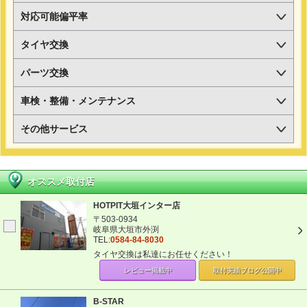
対応可能偏平率
タイヤ交換
パーツ交換
車検・整備・メンテナンス
その他サービス
オススメ取付店
HOTPIT大垣インター店
〒503-0934
岐阜県大垣市外渕
TEL:
0584-84-8030
タイヤ交換は私達にお任せください！
レビュー掲載中
取付実績ブログ
公開中
B-STAR