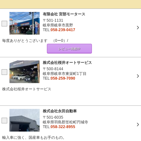
有限会社 宮部モータース
〒501-1131
岐阜県岐阜市黒野
TEL:
058-239-0417
毎度ありがとうございます （0ー0）/
レビュー掲載中
株式会社桜井オートサービス
〒500-8144
岐阜県岐阜市東栄町1丁目
TEL:
058-259-7090
株式会社桜井オートサービス
株式会社永田自動車
〒501-6035
岐阜県羽島郡笠松町円城寺
TEL:
058-322-8955
輸入車に強く、国産車もお手のもの。