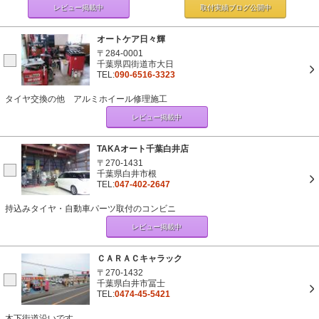
レビュー掲載中
取付実績ブログ
公開中
オートケア日々輝
〒284-0001
千葉県四街道市大日
TEL:
090-6516-3323
タイヤ交換の他 アルミホイール修理施工
レビュー掲載中
TAKAオート千葉白井店
〒270-1431
千葉県白井市根
TEL:
047-402-2647
持込みタイヤ・自動車パーツ取付のコンビニ
レビュー掲載中
ＣＡＲＡＣキャラック
〒270-1432
千葉県白井市冨士
TEL:
0474-45-5421
木下街道沿いです