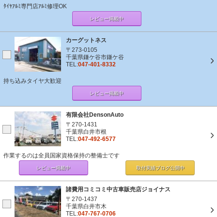
ﾀｲﾔｱﾙﾐ専門店ｱﾙﾐ修理OK
レビュー掲載中
カーグットネス
〒273-0105
千葉県鎌ケ谷市鎌ケ谷
TEL:
047-401-8332
持ち込みタイヤ大歓迎
レビュー掲載中
有限会社DensonAuto
〒270-1431
千葉県白井市根
TEL:
047-492-6577
作業するのは全員国家資格保持の整備士です
レビュー掲載中
取付実績ブログ
公開中
諸費用コミコミ中古車販売店ジョイナス
〒270-1437
千葉県白井市木
TEL:
047-767-0706