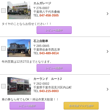
エムガレージ
〒276-0007
千葉県八千代市桑橋
TEL:
047-458-3505
タイヤのことならお任せください！！
レビュー掲載中
石上自動車
〒285-0845
千葉県佐倉市西志津
TEL:
043-489-0014
年内営業は12月27日までとなります。
レビュー掲載中
カーランド ルートJ
〒262-0002
千葉県千葉市花見川区内山町
TEL:
043-215-0003
車の事なら何でもOK！持込作業大歓迎！！
レビュー掲載中
取付実績ブログ
公開中