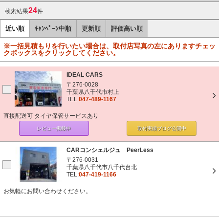
24
検索結果
件
近い順
ｷｬﾝﾍﾟｰﾝ中順
更新順
評価高い順
※一括見積もりを行いたい場合は、取付店写真の左にありますチェッ
クボックスをクリックしてください。
IDEAL CARS
〒276-0028
千葉県八千代市村上
TEL:
047-489-1167
直接配送可 タイヤ保管サービスあり
レビュー掲載中
取付実績ブログ
公開中
CARコンシェルジュ PeerLess
〒276-0031
千葉県八千代市八千代台北
TEL:
047-419-1166
お気軽にお問い合わせください。