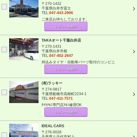
〒270-1432
千葉県白井市冨士
TEL:
047-443-2906
ご来店お待ちしております。
レビュー掲載中
TAKAオート千葉白井店
〒270-1431
千葉県白井市根
TEL:
047-402-2647
持込みタイヤ・自動車パーツ取付のコンビニ
レビュー掲載中
(有)ラッキー
〒274-0817
千葉県船橋市高根町2234-1
TEL:
047-411-7571
ﾀｲﾔｱﾙﾐ専門店ｱﾙﾐ修理OK
レビュー掲載中
IDEAL CARS
〒276-0028
千葉県八千代市村上