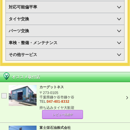
対応可能偏平率
タイヤ交換
パーツ交換
車検・整備・メンテナンス
その他サービス
オススメ取付店
カーグットネス
〒273-0105
千葉県鎌ケ谷市鎌ケ谷
TEL:
047-401-8332
持ち込みタイヤ大歓迎
レビュー掲載中
富士栄石油株式会社