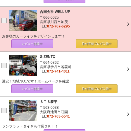
合同会社 WELL UP
〒666-0025
兵庫県川西市加茂
TEL:
072-767-6295
お客様のカーライフをデザインします！
レビュー掲載中
取付実績ブログ
公開中
G-ZENTO
〒664-0862
兵庫県伊丹市若菱町
TEL:
072-741-4011
激安！地域NO1です！ホームページを確認
レビュー掲載中
取付実績ブログ
公開中
ＳＴＳ泰平
〒563-0038
大阪府池田市荘園
TEL:
072-763-5541
ランフラットタイヤも作業ＯＫ！！