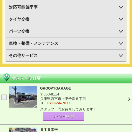
対応可能偏平率
タイヤ交換
パーツ交換
車検・整備・メンテナンス
その他サービス
オススメ取付店
GROOVYGARAGE
〒663-8114
兵庫県西宮市上甲子園５丁目
TEL:
0798-56-7633
スタッフ一同お待ちしております！
レビュー掲載中
ＳＴＳ泰平