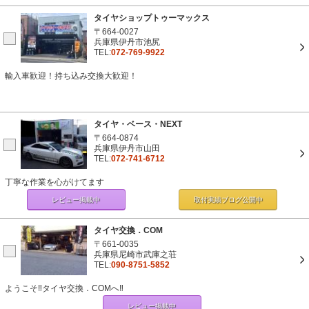
タイヤショップトゥーマックス
〒664-0027
兵庫県伊丹市池尻
TEL:
072-769-9922
輸入車歓迎！持ち込み交換大歓迎！
タイヤ・ベース・NEXT
〒664-0874
兵庫県伊丹市山田
TEL:
072-741-6712
丁寧な作業を心がけてます
レビュー掲載中
取付実績ブログ
公開中
タイヤ交換．COM
〒661-0035
兵庫県尼崎市武庫之荘
TEL:
090-8751-5852
ようこそ‼タイヤ交換．COMへ‼
レビュー掲載中