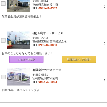
〒880-0044
宮崎県宮崎市瓜生野
TEL:
0985-41-0362
作業者全員が国家資格整備士！
(有)玉利オートサービス
〒880-2223
宮崎県宮崎市高岡町浦之名
TEL:
0985-82-0850
お車のことならなんでもご相談下さい！
レビュー掲載中
取付実績ブログ
公開中
有限会社カーステージ
〒882-0861
宮崎県延岡市別府町
TEL:
0982-32-1933
創業26年！スバルショップ店