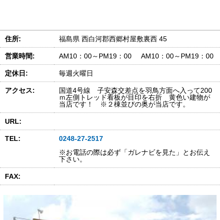
住所:
福島県 西白河郡西郷村屋敷裏西 45
営業時間:
AM10：00～PM19：00 AM10：00～PM19：00
定休日:
毎週火曜日
アクセス:
国道4号線 子安森交差点を羽鳥方面へ入って200
ｍ左側トレッド看板が目印を右折 黄色い建物が
当店です！ ※２棟並びの奥が当店です。
URL:
TEL:
0248-27-2517
※お電話の際は必ず「ガレナビを見た」とお伝え
下さい。
FAX: