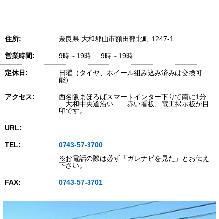
住所:
奈良県 大和郡山市額田部北町 1247-1
営業時間:
9時～19時 9時～19時
定休日:
日曜（タイヤ、ホイール組み込み済みは交換可
能）
アクセス:
西名阪まほろばスマートインター下りて南に1分
大和中央道沿い 赤い看板、電工掲示板が目
印です。
URL:
TEL:
0743-57-3700
※お電話の際は必ず「ガレナビを見た」とお伝え
下さい。
FAX:
0743-57-3701