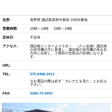
住所:
長野県 諏訪郡原村中新田 15926番地
営業時間:
10時～19時 10時～19時
定休日:
不定休
アクセス:
諏訪南インターより５分！ （八ヶ岳側）諏訪南
の信号機の方に直進し、諏訪南の信号機の先を右
方向に右折し、２個目の交差点の右側になりま
す。
URL:
TEL:
070-8488-2013
※お電話の際は必ず「ガレナビを見た」とお伝え
下さい。
FAX:
0266-75-0052