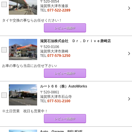
〒520-0054
滋賀県大津市逢坂
TEL:
077-522-2289
タイヤ交換の事ならお任せください！
レビュー掲載中
滋賀石油株式会社 Ｄｒ．Ｄｒｉｖｅ唐崎店
〒520-0106
滋賀県大津市唐崎
TEL:
077-579-1250
お車の事なら当店にお任せ下さい♪
レビュー掲載中
ルート６６（株）AutoWorks
〒520-0861
滋賀県大津市石山寺
TEL:
077-531-2100
※土日営業 祝日も営業中！
レビュー掲載中
Auto Garege BELIEVE