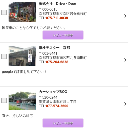
株式会社 Drive・Door
〒606-0015
京都府京都市左京区岩倉幡枝町
TEL:
075-711-0038
国産車のことなら何でもご相談ください。
レビュー掲載中
車検テスター 京都
〒601-8441
京都府京都市南区西九条南田町
TEL:
075-204-6838
googleで評価を見て下さい！
カーショップBOO
〒520-0244
滋賀県大津市衣川１丁目
TEL:
077-574-3600
直送、持ち込み対応
レビュー掲載中