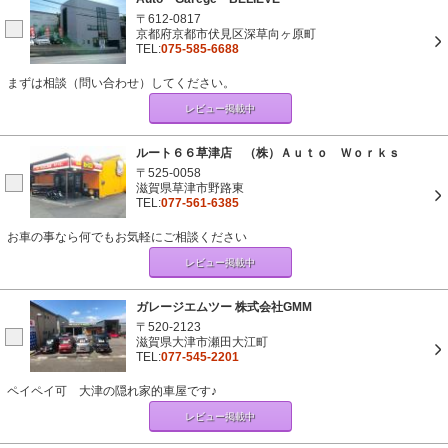
〒612-0817
京都府京都市伏見区深草向ヶ原町
TEL:
075-585-6688
まずは相談（問い合わせ）してください。
レビュー掲載中
ルート６６草津店 （株）Ａｕｔｏ Ｗｏｒｋｓ
〒525-0058
滋賀県草津市野路東
TEL:
077-561-6385
お車の事なら何でもお気軽にご相談ください
レビュー掲載中
ガレージエムツー 株式会社GMM
〒520-2123
滋賀県大津市瀬田大江町
TEL:
077-545-2201
ペイペイ可 大津の隠れ家的車屋です♪
レビュー掲載中