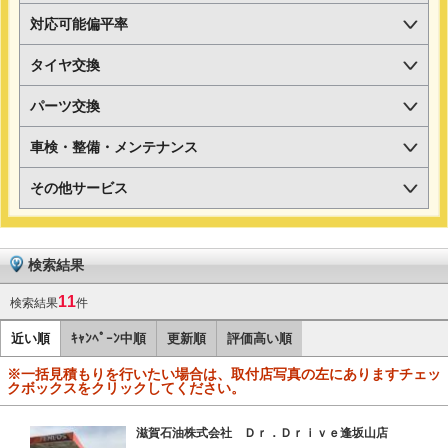
対応可能偏平率
タイヤ交換
パーツ交換
車検・整備・メンテナンス
その他サービス
検索結果
11
検索結果
件
近い順
ｷｬﾝﾍﾟｰﾝ中順
更新順
評価高い順
※一括見積もりを行いたい場合は、取付店写真の左にありますチェッ
クボックスをクリックしてください。
滋賀石油株式会社 Ｄｒ．Ｄｒｉｖｅ逢坂山店