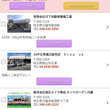
レビュー掲載中
取付実績ブログ
公開中
有限会社日下自動車整備工場
〒350-1124
埼玉県川越市新宿町
TEL:
049-242-2050
12/29～1/5は年末年始につき休業
レビュー掲載中
Ju中古車適正販売店 Ｓｔｅｐ ｕｐ
〒350-1319
埼玉県狭山市広瀬
TEL:
04-2936-8992
気軽にご来店下さい！
レビュー掲載中
株式会社相広タイヤ商会 タイヤガーデン川越
〒350-1124
埼玉県川越市新宿町５丁目
TEL:
049-245-2222