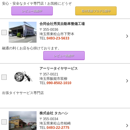
安心・安全なタイヤ専門店！お気軽にどうぞ
レビュー掲載中
取付実績ブログ
公開中
合同会社秀英自動車整備工場
〒355-0036
埼玉県東松山市下野本
TEL:
0493-23-5633
融通の利くお店を心掛けております。
レビュー掲載中
アーリータイヤサービス
〒357-0021
埼玉県飯能市双柳
TEL:
090-8502-1010
出張タイヤサービス専門店
株式会社 タカハシ
〒355-0034
埼玉県東松山市柏崎
TEL:
0493-22-2775