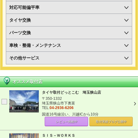
対応可能偏平率
タイヤ交換
パーツ交換
車検・整備・メンテナンス
その他サービス
オススメ取付店
タイヤ取付どっとこむ 埼玉狭山店
〒350-1332
埼玉県狭山市下奥富
TEL:
04-2936-6206
国道16号線沿い、川越ICから10分
レビュー掲載中
取付実績ブログ
公開中
ＳＩＳ－ＷＯＲＫＳ