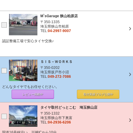
M`sGarage 狭山柏原店
〒350-1335
埼玉県狭山市柏原
TEL:
04-2997-9007
認証整備工場で安心タイヤ交換♪
ＳＩＳ－ＷＯＲＫＳ
〒350-0202
埼玉県坂戸市小沼
TEL:
049-272-7086
どんなタイヤでもお任せください。
レビュー掲載中
取付実績ブログ
公開中
タイヤ取付どっとこむ 埼玉狭山店
〒350-1332
埼玉県狭山市下奥富
TEL:
04-2936-6206
国道16号線沿い、川越ICから10分