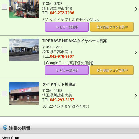
〒350-0202
埼玉県坂戸市小沼
TEL:
049-272-7086
どんなタイヤでもお任せください。
レビュー掲載中
取付実績ブログ
公開中
TIREBASE HIDAKAタイヤベース日高
〒350-1231
埼玉県日高市鹿山
TEL:
042-978-9967
【Google口コミ高評価の店舗】
レビュー掲載中
取付実績ブログ
公開中
タイヤネット川越店
〒350-1168
埼玉県川越市大袋
TEL:
049-293-3157
10~22インチまで対応可能！
注目の情報
注目店舗