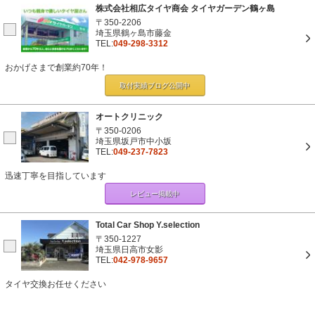
株式会社相広タイヤ商会 タイヤガーデン鶴ヶ島
〒350-2206
埼玉県鶴ヶ島市藤金
TEL:
049-298-3312
おかげさまで創業約70年！
取付実績ブログ
公開中
オートクリニック
〒350-0206
埼玉県坂戸市中小坂
TEL:
049-237-7823
迅速丁寧を目指しています
レビュー掲載中
Total Car Shop Y.selection
〒350-1227
埼玉県日高市女影
TEL:
042-978-9657
タイヤ交換お任せください