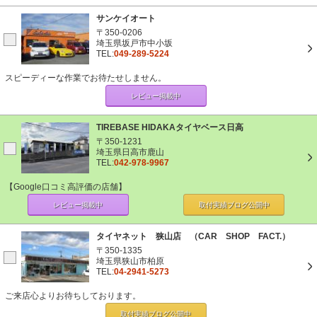
サンケイオート
〒350-0206
埼玉県坂戸市中小坂
TEL:
049-289-5224
スピーディーな作業でお待たせしません。
レビュー掲載中
TIREBASE HIDAKAタイヤベース日高
〒350-1231
埼玉県日高市鹿山
TEL:
042-978-9967
【Google口コミ高評価の店舗】
レビュー掲載中
取付実績ブログ
公開中
タイヤネット 狭山店 （CAR SHOP FACT.）
〒350-1335
埼玉県狭山市柏原
TEL:
04-2941-5273
ご来店心よりお待ちしております。
取付実績ブログ
公開中