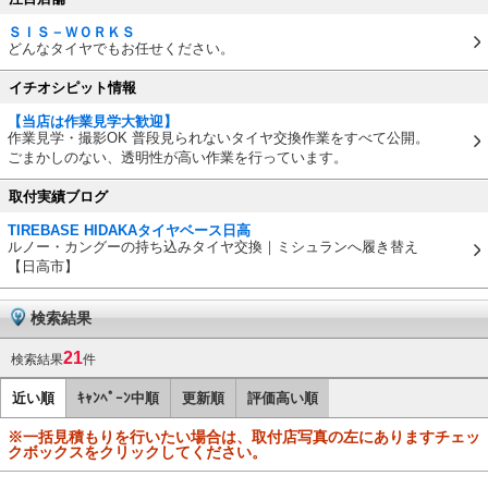
ＳＩＳ－ＷＯＲＫＳ
どんなタイヤでもお任せください。
イチオシピット情報
【当店は作業見学大歓迎】
作業見学・撮影OK 普段見られないタイヤ交換作業をすべて公開。
ごまかしのない、透明性が高い作業を行っています。
取付実績ブログ
TIREBASE HIDAKAタイヤベース日高
ルノー・カングーの持ち込みタイヤ交換｜ミシュランへ履き替え
【日高市】
検索結果
21
検索結果
件
近い順
ｷｬﾝﾍﾟｰﾝ中順
更新順
評価高い順
※一括見積もりを行いたい場合は、取付店写真の左にありますチェッ
クボックスをクリックしてください。