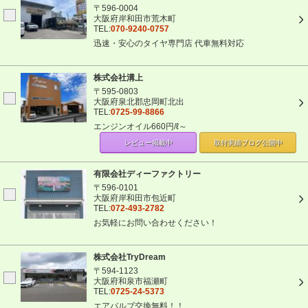
〒596-0004
大阪府岸和田市荒木町
TEL:
070-9240-0757
迅速・安心のタイヤ専門店 代車無料対応
株式会社溝上
〒595-0803
大阪府泉北郡忠岡町北出
TEL:
0725-99-8866
エンジンオイル660円/ℓ～
レビュー掲載中
取付実績ブログ
公開中
有限会社ディーファクトリー
〒596-0101
大阪府岸和田市包近町
TEL:
072-493-2782
お気軽にお問い合わせください！
株式会社TryDream
〒594-1123
大阪府和泉市福瀬町
TEL:
0725-24-5373
エアバルブ交換無料！！