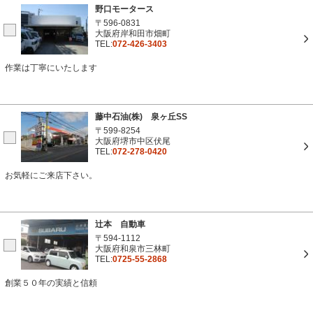
野口モータース
〒596-0831
大阪府岸和田市畑町
TEL:
072-426-3403
作業は丁寧にいたします
藤中石油(株) 泉ヶ丘SS
〒599-8254
大阪府堺市中区伏尾
TEL:
072-278-0420
お気軽にご来店下さい。
辻本 自動車
〒594-1112
大阪府和泉市三林町
TEL:
0725-55-2868
創業５０年の実績と信頼