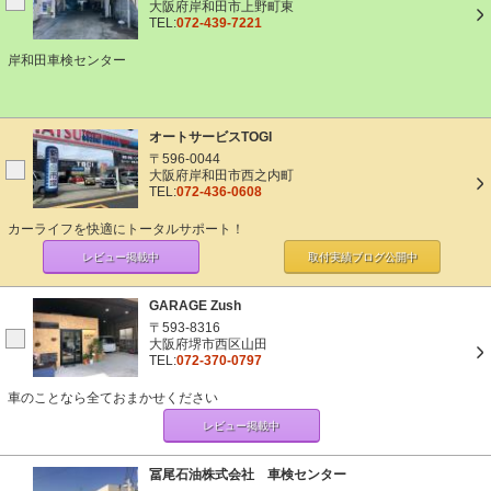
大阪府岸和田市上野町東
TEL:
072-439-7221
岸和田車検センター
オートサービスTOGI
〒596-0044
大阪府岸和田市西之内町
TEL:
072-436-0608
カーライフを快適にトータルサポート！
レビュー掲載中
取付実績ブログ
公開中
GARAGE Zush
〒593-8316
大阪府堺市西区山田
TEL:
072-370-0797
車のことなら全ておまかせください
レビュー掲載中
冨尾石油株式会社 車検センター