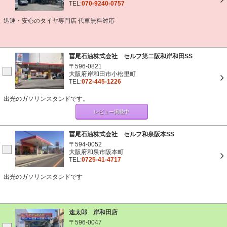
TEL:
070-9240-0757
迅速・安心のタイヤ専門店 代車無料対応
冨尾石油株式会社 セルフ第二阪和岸和田SS
〒596-0821
大阪府岸和田市小松里町
TEL:
072-445-1226
出光のガソリンスタンドです。
レビュー掲載中
冨尾石油株式会社 セルフ和泉阪本SS
〒594-0052
大阪府和泉市阪本町
TEL:
0725-41-4717
出光のガソリンスタンドです
速太郎 岸和田店
〒596-0047