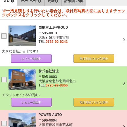
近い順
ｷｬﾝﾍﾟｰﾝ中順
更新順
評価高い順
※一括見積もりを行いたい場合は、取付店写真の左にありますチェッ
クボックスをクリックしてください。
自動車工房PROUD
〒595-0013
大阪府泉大津市宮町
TEL:
0725-90-6241
大きな看板が目印です！
レビュー掲載中
取付実績ブログ
公開中
株式会社溝上
〒595-0803
大阪府泉北郡忠岡町北出
TEL:
0725-99-8866
エンジンオイル660円/ℓ～
レビュー掲載中
取付実績ブログ
公開中
POWER AUTO
〒596-0004
大阪府岸和田市荒木町