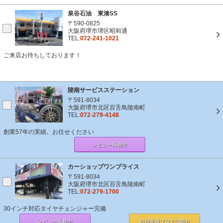
泉谷石油 東湊SS
〒590-0825
大阪府堺市堺区昭和通
TEL:
072-241-1021
ご来店お待ちしております！
陵南サービスステーション
〒591-8034
大阪府堺市北区百舌鳥陵南町
TEL:
072-279-4148
創業57年の実績。お任せください
レビュー掲載中
カーショップワンプライス
〒591-8034
大阪府堺市北区百舌鳥陵南町
TEL:
072-279-1700
30インチ対応タイヤチェンジャー完備
レビュー掲載中
取付実績ブログ
公開中