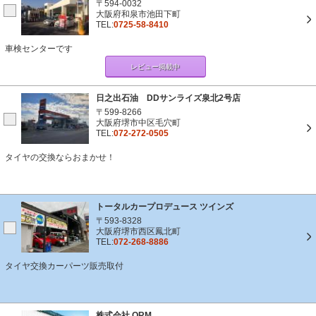
〒594-0032
大阪府和泉市池田下町
TEL:
0725-58-8410
車検センターです
レビュー掲載中
日之出石油 DDサンライズ泉北2号店
〒599-8266
大阪府堺市中区毛穴町
TEL:
072-272-0505
タイヤの交換ならおまかせ！
トータルカープロデュース ツインズ
〒593-8328
大阪府堺市西区鳳北町
TEL:
072-268-8886
タイヤ交換カーパーツ販売取付
株式会社 ORM