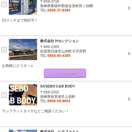
〒859-3716
長崎県東彼杵郡波佐見町田ノ頭郷
TEL:
0956-37-8384
22インチまで対応可！
株式会社 Hセレクション
〒849-2305
佐賀県武雄市山内町大字宮野
TEL:
0954-45-4305
お気軽にどうぞ～♬
レビュー掲載中
SASEBO C&B BODY
〒859-3202
長崎県佐世保市上原町
TEL:
0956-59-8002
ランフラットタイヤなどご相談ください！
株式会社 ヒラファイト