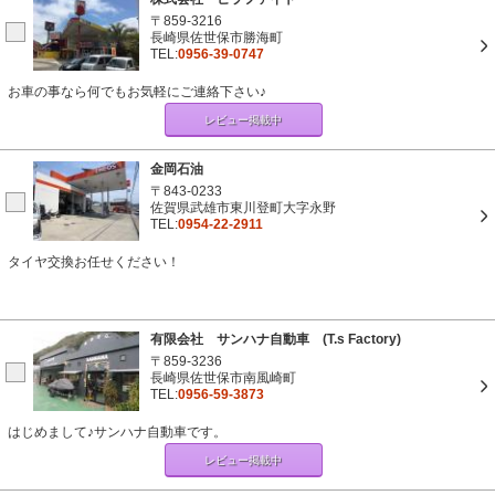
〒859-3216
長崎県佐世保市勝海町
TEL:
0956-39-0747
お車の事なら何でもお気軽にご連絡下さい♪
レビュー掲載中
金岡石油
〒843-0233
佐賀県武雄市東川登町大字永野
TEL:
0954-22-2911
タイヤ交換お任せください！
有限会社 サンハナ自動車 (T.s Factory)
〒859-3236
長崎県佐世保市南風崎町
TEL:
0956-59-3873
はじめまして♪サンハナ自動車です。
レビュー掲載中