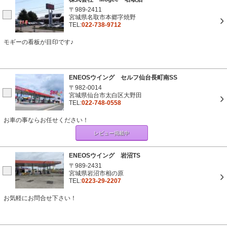
〒989-2411
宮城県名取市本郷字焼野
TEL:
022-738-9712
モギーの看板が目印です♪
ENEOSウイング セルフ仙台長町南SS
〒982-0014
宮城県仙台市太白区大野田
TEL:
022-748-0558
お車の事ならお任せください！
レビュー掲載中
ENEOSウイング 岩沼TS
〒989-2431
宮城県岩沼市相の原
TEL:
0223-29-2207
お気軽にお問合せ下さい！