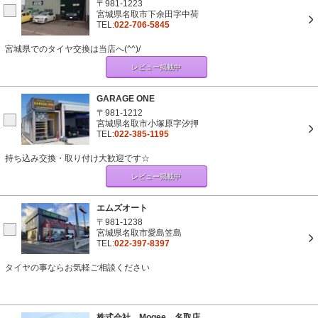
〒981-1223
宮城県名取市下余田字中荷
TEL:
022-706-5845
宮城県でのタイヤ交換は当店へ(^^)/
レビュー掲載中
GARAGE ONE
〒981-1212
宮城県名取市小塚原字汐押
TEL:
022-385-1195
持ち込み交換・取り付け大歓迎です☆
レビュー掲載中
エムズオート
〒981-1238
宮城県名取市愛島笠島
TEL:
022-397-8397
タイヤの事ならお気軽ご相談ください
株式会社 Mogee 名取店