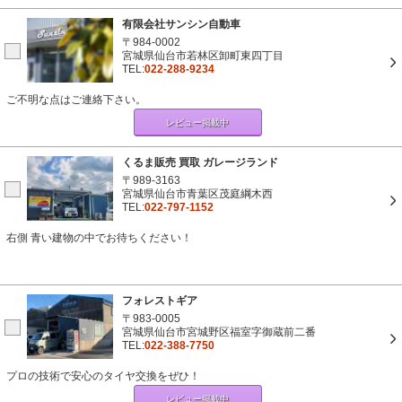
有限会社サンシン自動車
〒984-0002
宮城県仙台市若林区卸町東四丁目
TEL:
022-288-9234
ご不明な点はご連絡下さい。
レビュー掲載中
くるま販売 買取 ガレージランド
〒989-3163
宮城県仙台市青葉区茂庭綱木西
TEL:
022-797-1152
右側 青い建物の中でお待ちください！
フォレストギア
〒983-0005
宮城県仙台市宮城野区福室字御蔵前二番
TEL:
022-388-7750
プロの技術で安心のタイヤ交換をぜひ！
レビュー掲載中