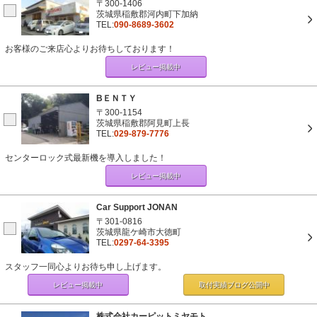
〒300-1406
茨城県稲敷郡河内町下加納
TEL:
090-8689-3602
お客様のご来店心よりお待ちしております！
レビュー掲載中
BＥＮＴＹ
〒300-1154
茨城県稲敷郡阿見町上長
TEL:
029-879-7776
センターロック式最新機を導入しました！
レビュー掲載中
Car Support JONAN
〒301-0816
茨城県龍ケ崎市大徳町
TEL:
0297-64-3395
スタッフ一同心よりお待ち申し上げます。
レビュー掲載中
取付実績ブログ
公開中
株式会社カーピットミヤモト