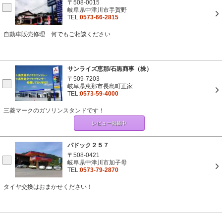
〒508-0015
岐阜県中津川市手賀野
TEL:
0573-66-2815
自動車販売修理 何でもご相談ください
サンライズ恵那/石黒商事（株）
〒509-7203
岐阜県恵那市長島町正家
TEL:
0573-59-4000
三菱マークのガソリンスタンドです！
レビュー掲載中
パドック２５７
〒508-0421
岐阜県中津川市加子母
TEL:
0573-79-2870
タイヤ交換はおまかせください！