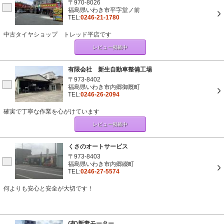
〒970-8026
福島県いわき市平字堂ノ前
TEL:
0246-21-1780
中古タイヤショップ トレッド平店です
レビュー掲載中
有限会社 新生自動車整備工場
〒973-8402
福島県いわき市内郷御厩町
TEL:
0246-26-2094
確実で丁寧な作業を心がけています
レビュー掲載中
くさのオートサービス
〒973-8403
福島県いわき市内郷綴町
TEL:
0246-27-5574
何よりも安心と安全が大切です！
(有)新妻モーター