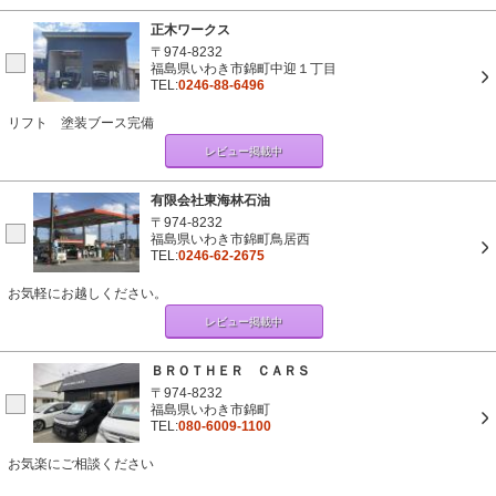
正木ワークス
〒974-8232
福島県いわき市錦町中迎１丁目
TEL:
0246-88-6496
リフト 塗装ブース完備
レビュー掲載中
有限会社東海林石油
〒974-8232
福島県いわき市錦町鳥居西
TEL:
0246-62-2675
お気軽にお越しください。
レビュー掲載中
ＢＲＯＴＨＥＲ ＣＡＲＳ
〒974-8232
福島県いわき市錦町
TEL:
080-6009-1100
お気楽にご相談ください