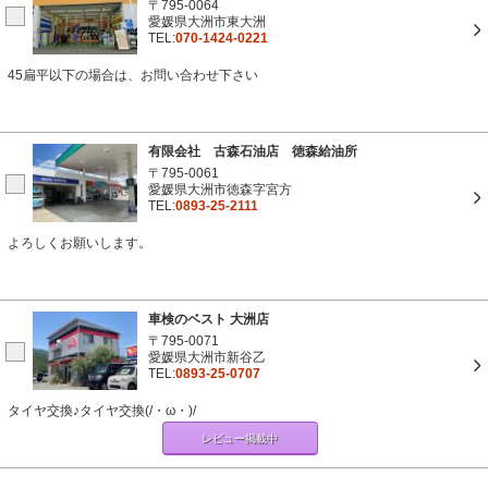
〒795-0064
愛媛県大洲市東大洲
TEL:
070-1424-0221
45扁平以下の場合は、お問い合わせ下さい
有限会社 古森石油店 徳森給油所
〒795-0061
愛媛県大洲市徳森字宮方
TEL:
0893-25-2111
よろしくお願いします。
車検のベスト 大洲店
〒795-0071
愛媛県大洲市新谷乙
TEL:
0893-25-0707
タイヤ交換♪タイヤ交換(/・ω・)/
レビュー掲載中