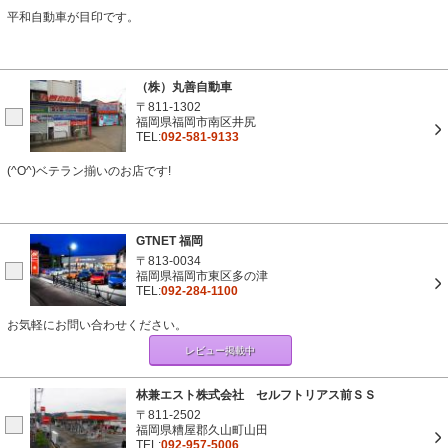
平和自動車が目印です。
（株）丸善自動車
〒811-1302
福岡県福岡市南区井尻
TEL:
092-581-9133
(^O^)ベテラン揃いのお店です!
GTNET 福岡
〒813-0034
福岡県福岡市東区多の津
TEL:
092-284-1100
お気軽にお問い合わせください。
レビュー掲載中
林兼エスト株式会社 セルフトリアス前ＳＳ
〒811-2502
福岡県糟屋郡久山町山田
TEL:
092-957-5006