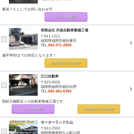
事前ＴＥＬにてお問い合わせ可
レビュー掲載中
有限会社 共進自動車整備工場
〒811-1311
福岡県福岡市南区横手
TEL:
092-571-2905
扁平率60までの対応となります！
取付実績ブログ
公開中
江口自動車
〒815-0035
福岡県福岡市南区向野
TEL:
092-561-6350
西鉄大橋駅近くの自動車整備工場です。
レビュー掲載中
取付実績ブログ
公開中
モーターランド久山
〒811-2502
福岡県糟屋郡久山町山田