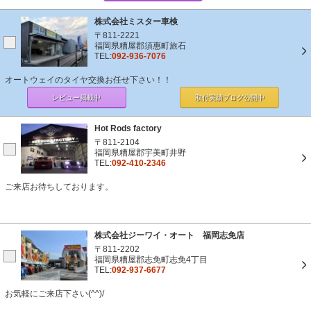
株式会社ミスター車検
〒811-2221
福岡県糟屋郡須惠町旅石
TEL:
092-936-7076
オートウェイのタイヤ交換お任せ下さい！！
レビュー掲載中
取付実績ブログ
公開中
Hot Rods factory
〒811-2104
福岡県糟屋郡宇美町井野
TEL:
092-410-2346
ご来店お待ちしております。
株式会社ジーワイ・オート 福岡志免店
〒811-2202
福岡県糟屋郡志免町志免4丁目
TEL:
092-937-6677
お気軽にご来店下さい(^^)/