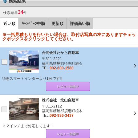
検索結果
34
検索結果
件
近い順
ｷｬﾝﾍﾟｰﾝ中順
更新順
評価高い順
※一括見積もりを行いたい場合は、取付店写真の左にありますチェッ
クボックスをクリックしてください。
合同会社たから自動車
〒811-2221
福岡県糟屋郡須惠町旅石
TEL:
092-600-1580
須惠スマートインターより1分です!!
レビュー掲載中
株式会社 北山自動車
〒811-2112
福岡県糟屋郡須惠町植木
TEL:
092-936-3437
２２インチまで対応してます！
レビュー掲載中