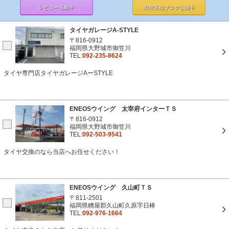
レビュー掲載中
取付実績ブログ
公開中
タイヤガレージA-STYLE
〒816-0912
福岡県大野城市御笠川
TEL:
092-235-8624
タイヤ専門店タイヤガレージAーSTYLE
ENEOSウイング 太宰府インターＴＳ
〒816-0912
福岡県大野城市御笠川
TEL:
092-503-9541
タイヤ交換のなら当店へお任せください！
ENEOSウイング 久山町ＴＳ
〒811-2501
福岡県糟屋郡久山町久原字日棒
TEL:
092-976-1664