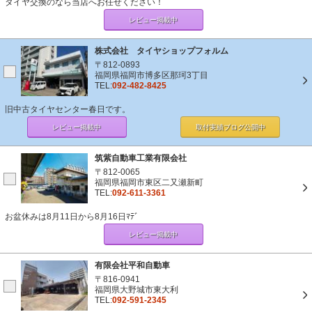
タイヤ交換のなら当店へお任せください！
レビュー掲載中
株式会社 タイヤショップフォルム
〒812-0893
福岡県福岡市博多区那珂3丁目
TEL:
092-482-8425
旧中古タイヤセンター春日です。
レビュー掲載中
取付実績ブログ
公開中
筑紫自動車工業有限会社
〒812-0065
福岡県福岡市東区二又瀬新町
TEL:
092-611-3361
お盆休みは8月11日から8月16日ﾏﾃﾞ
レビュー掲載中
有限会社平和自動車
〒816-0941
福岡県大野城市東大利
TEL:
092-591-2345