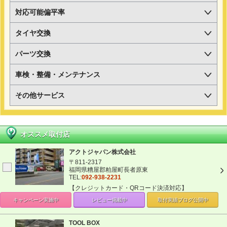
対応可能偏平率
タイヤ交換
パーツ交換
車検・整備・メンテナンス
その他サービス
オススメ取付店
アクトジャパン株式会社
〒811-2317
福岡県糟屋郡粕屋町長者原東
TEL:
092-938-2231
【クレジットカード・QRコード決済対応】
キャンペーン
実施中
レビュー掲載中
取付実績ブログ
公開中
TOOL BOX