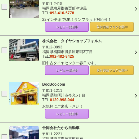
〒811-2415
福岡県糟屋郡篠栗町津波黒
TEL:
092-410-5778
22インチまでOK！ランフラット対応可！
レビュー掲載中
取付実績ブログ
公開中
株式会社 タイヤショップフォルム
〒812-0893
福岡県福岡市博多区那珂3丁目
TEL:
092-482-8425
旧中古タイヤセンター春日です。
レビュー掲載中
取付実績ブログ
公開中
BooBoo.com
〒811-1211
福岡県那珂川市今光6丁目
TEL:
0120-998-044
お気軽にご来店下さい！！
レビュー掲載中
合同会社たから自動車
〒811-2221
福岡県糟屋郡須惠町旅石