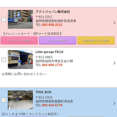
アクトジャパン株式会社
〒811-2317
福岡県糟屋郡粕屋町長者原東
TEL:
092-938-2231
【クレジットカード・QRコード決済対応】
キャンペーン
実施中
レビュー掲載中
取付実績ブログ
公開中
Little garage FELIX
〒812-0863
福岡県福岡市博多区金の隈
TEL:
092-600-1770
お気軽にお問い合わせください。
TOOL BOX
〒811-2415
福岡県糟屋郡篠栗町津波黒
TEL:
092-410-5778
22インチまでOK！ランフラット対応可！