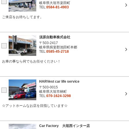
岐阜県大垣市楽田町
TEL:
0584-81-4903
ご来店をお待ちしてます。
須原自動車株式会社
〒503-2417
岐阜県揖斐郡池田町本郷
TEL:
0585-45-2718
お車の事なら何でもお任せください！
HARVest car life service
〒503-0015
岐阜県大垣市林町
TEL:
070-1624-3298
☆アットホームなお店を目指しています☆
Car Factory 大垣西インター店