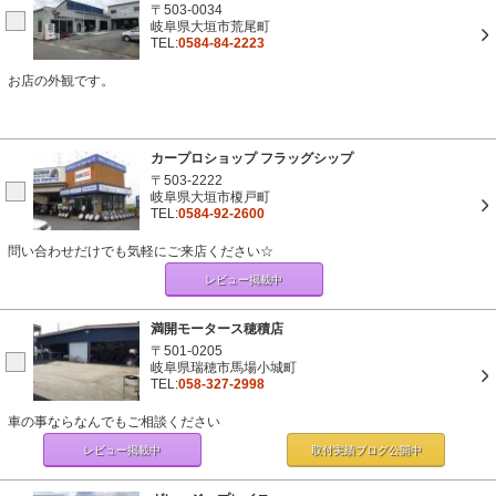
〒503-0034
岐阜県大垣市荒尾町
TEL:
0584-84-2223
お店の外観です。
カープロショップ フラッグシップ
〒503-2222
岐阜県大垣市榎戸町
TEL:
0584-92-2600
問い合わせだけでも気軽にご来店ください☆
レビュー掲載中
満開モータース穂積店
〒501-0205
岐阜県瑞穂市馬場小城町
TEL:
058-327-2998
車の事ならなんでもご相談ください
レビュー掲載中
取付実績ブログ
公開中