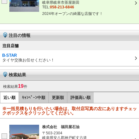
岐阜県岐阜市茶屋新田
TEL:
058-213-6846
2024年オープンの綺麗な店舗です！
注目の情報
注目店舗
B-STAR
タイヤ交換お任せください！
検索結果
19
検索結果
件
近い順
ｷｬﾝﾍﾟｰﾝ中順
更新順
評価高い順
※一括見積もりを行いたい場合は、取付店写真の左にありますチェッ
クボックスをクリックしてください。
株式会社 福田屋石油
〒503-2304
岐阜県安八郡神戸町丈六道