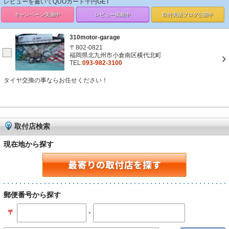
レビューを書いてQUOカード千円GET
キャンペーン
実施中
レビュー掲載中
取付実績ブログ
公開中
310motor-garage
〒802-0821
福岡県北九州市小倉南区横代北町
TEL:
093-982-3100
タイヤ交換の事ならお任せください！
取付店検索
現在地から探す
郵便番号から探す
-
〒