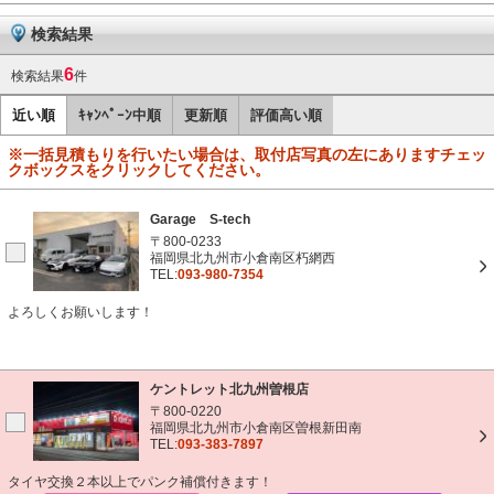
検索結果
6
検索結果
件
近い順
ｷｬﾝﾍﾟｰﾝ中順
更新順
評価高い順
※一括見積もりを行いたい場合は、取付店写真の左にありますチェッ
クボックスをクリックしてください。
Garage S-tech
〒800-0233
福岡県北九州市小倉南区朽網西
TEL:
093-980-7354
よろしくお願いします！
ケントレット北九州曽根店
〒800-0220
福岡県北九州市小倉南区曽根新田南
TEL:
093-383-7897
タイヤ交換２本以上でパンク補償付きます！