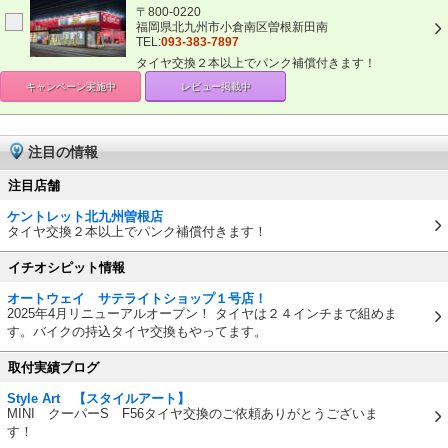
〒800-0220
福岡県北九州市小倉南区曽根新田南
TEL:
093-383-7897
タイヤ交換２本以上でパンク補償付きます！
キャンペーン
実施中
レビュー掲載中
注目の情報
注目店舗
ケントレット北九州曽根店
タイヤ交換２本以上でパンク補償付きます！
イチオシピット情報
オートウェイ サテライトショップ１号店！
2025年4月リニューアルオープン！ タイヤは２４インチまで組めま
す。バイクの持込タイヤ交換もやってます。
取付実績ブログ
Style Art 【スタイルアート】
MINI クーパーS F56タイヤ交換のご依頼ありがとうございま
す！