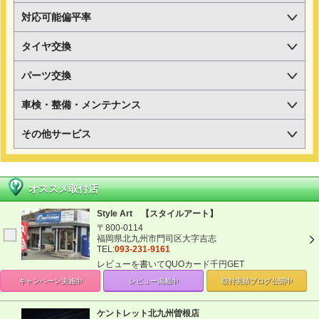
対応可能偏平率
タイヤ交換
パーツ交換
車検・整備・メンテナンス
その他サービス
オススメ取付店
Style Art 【スタイルアート】
〒800-0114
福岡県北九州市門司区大字吉志
TEL:
093-231-9161
レビューを書いてQUOカード千円GET
キャンペーン
実施中
レビュー掲載中
取付実績ブログ
公開中
ケントレット北九州曽根店