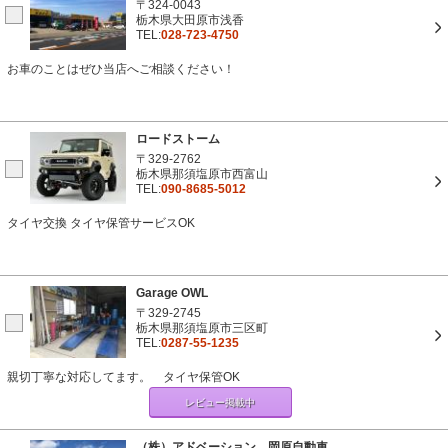
〒324-0043
栃木県大田原市浅香
TEL:
028-723-4750
お車のことはぜひ当店へご相談ください！
ロードストーム
〒329-2762
栃木県那須塩原市西富山
TEL:
090-8685-5012
タイヤ交換 タイヤ保管サービスOK
Garage OWL
〒329-2745
栃木県那須塩原市三区町
TEL:
0287-55-1235
親切丁寧な対応してます。 タイヤ保管OK
レビュー掲載中
（株）アドベーション 岡原自動車