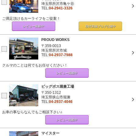
埼玉県所沢市亀ケ谷
TEL:
04-2941-3326
ご満足頂けるカーライフをご提案！
レビュー掲載中
取付実績ブログ
公開中
PROUD WORKS
〒359-0013
埼玉県所沢市城
TEL:
04-2937-7988
クルマのことは何でもお任せください！
レビュー掲載中
ビッグボス堀兼工場
〒350-1312
埼玉県狭山市堀兼
TEL:
04-2937-4046
お車の事ならなんでもご相談下さい♪
レビュー掲載中
マイスター