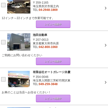
〒359-1165
埼玉県所沢市堀之内
TEL:
04-2948-1869
12インチ～22インチまで作業可能です。
レビュー掲載中
池田自動車
〒207-0013
東京都東大和市向原
TEL:
042-800-1060
ご気軽にお問い合わせください
レビュー掲載中
有限会社オートガレージ弁慶
〒354-0046
埼玉県入間郡三芳町竹間沢東
TEL:
049-259-3848
お車のことは当店へお任せください！
レビュー掲載中