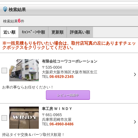
検索結果
6
検索結果
件
近い順
ｷｬﾝﾍﾟｰﾝ中順
更新順
評価高い順
※一括見積もりを行いたい場合は、取付店写真の左にありますチェッ
クボックスをクリックしてください。
有限会社コーワコーポレーション
〒535-0004
大阪府大阪市旭区大阪市旭区生江
TEL:
06-6929-2345
お車の事ならお任せください！
レビュー掲載中
車工房 ＷＩＮＤＹ
〒661-0965
兵庫県尼崎市次屋
TEL:
06-4960-8486
持込タイヤ交換＆パーツ取付大歓迎！