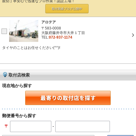
親切丁寧安心で迅速なプロ作業！認証工場！
取付実績ブログ
公開中
アロテア
〒583-0008
大阪府藤井寺市大井１丁目
TEL:
072-937-1174
タイヤのことはお任せください(^^)!
取付店検索
現在地から探す
郵便番号から探す
-
〒