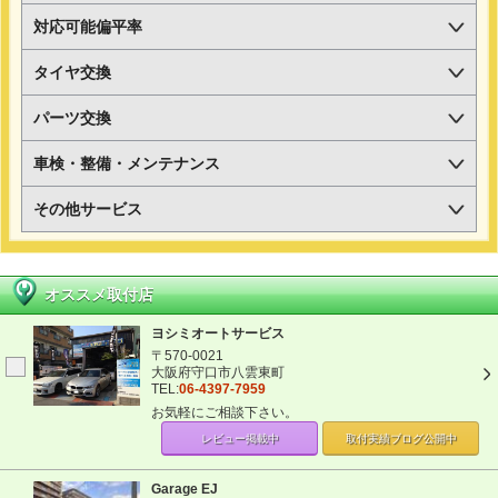
対応可能偏平率
タイヤ交換
パーツ交換
車検・整備・メンテナンス
その他サービス
オススメ取付店
ヨシミオートサービス
〒570-0021
大阪府守口市八雲東町
TEL:
06-4397-7959
お気軽にご相談下さい。
レビュー掲載中
取付実績ブログ
公開中
Garage EJ