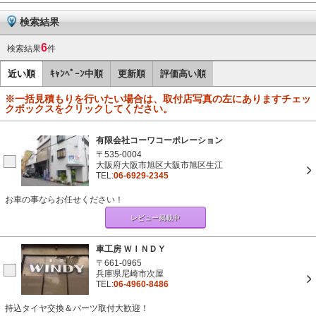
検索結果
6
検索結果
件
近い順
ｷｬﾝﾍﾟｰﾝ中順
更新順
評価高い順
※一括見積もりを行いたい場合は、取付店写真の左にありますチェッ
クボックスをクリックしてください。
有限会社コーワコーポレーション
〒535-0004
大阪府大阪市旭区大阪市旭区生江
TEL:
06-6929-2345
お車の事ならお任せください！
レビュー掲載中
車工房 ＷＩＮＤＹ
〒661-0965
兵庫県尼崎市次屋
TEL:
06-4960-8486
持込タイヤ交換＆パーツ取付大歓迎！