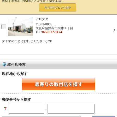
親切丁寧安心で迅速なプロ作業！認証工場！
取付実績ブログ
公開中
アロテア
〒583-0008
大阪府藤井寺市大井１丁目
TEL:
072-937-1174
タイヤのことはお任せください(^^)!
取付店検索
現在地から探す
郵便番号から探す
-
〒