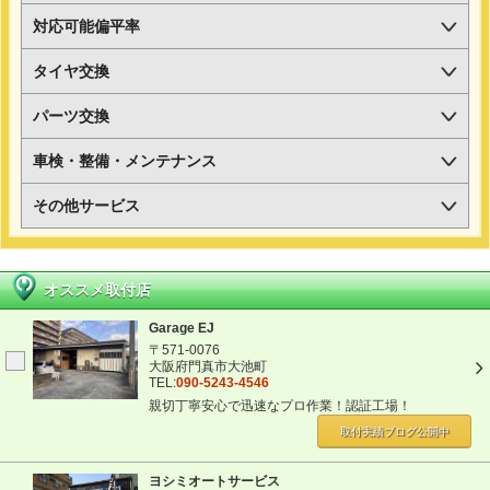
対応可能偏平率
タイヤ交換
パーツ交換
車検・整備・メンテナンス
その他サービス
オススメ取付店
Garage EJ
〒571-0076
大阪府門真市大池町
TEL:
090-5243-4546
親切丁寧安心で迅速なプロ作業！認証工場！
取付実績ブログ
公開中
ヨシミオートサービス