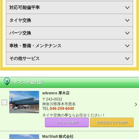
対応可能偏平率
タイヤ交換
パーツ交換
車検・整備・メンテナンス
その他サービス
オススメ取付店
advance 厚木店
〒243-0032
神奈川県厚木市恩名
TEL:
046-259-6040
タイヤ交換の事ならお任せください！
レビュー掲載中
取付実績ブログ
公開中
MarShall 株式会社