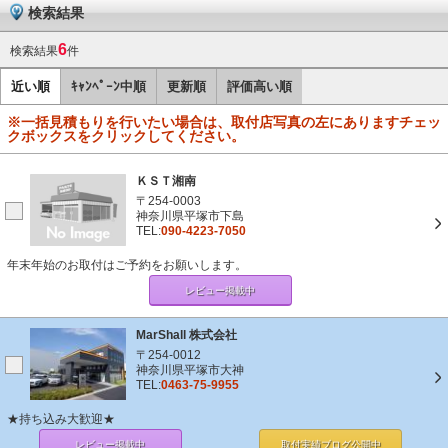
検索結果
6
検索結果
件
近い順
ｷｬﾝﾍﾟｰﾝ中順
更新順
評価高い順
※一括見積もりを行いたい場合は、取付店写真の左にありますチェッ
クボックスをクリックしてください。
ＫＳＴ湘南
〒254-0003
神奈川県平塚市下島
TEL:
090-4223-7050
年末年始のお取付はご予約をお願いします。
レビュー掲載中
MarShall 株式会社
〒254-0012
神奈川県平塚市大神
TEL:
0463-75-9955
★持ち込み大歓迎★
レビュー掲載中
取付実績ブログ
公開中