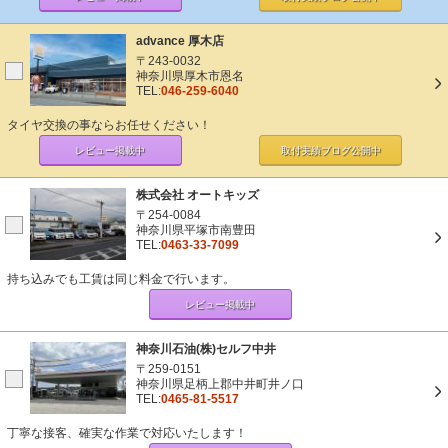
advance 厚木店
〒243-0032
神奈川県厚木市恩名
TEL:
046-259-6040
タイヤ交換の事ならお任せください！
レビュー掲載中
取付実績ブログ
公開中
株式会社 オートキッズ
〒254-0084
神奈川県平塚市南豊田
TEL:
0463-33-7099
持ち込みでも工賃は同じ料金で行います。
レビュー掲載中
神奈川石油(株)セルフ中井
〒259-0151
神奈川県足柄上郡中井町井ノ口
TEL:
0465-81-5517
丁寧な接客、確実な作業で対応いたします！