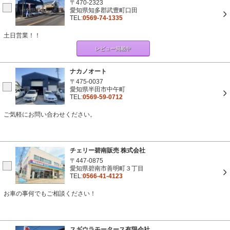
〒470-2323
愛知県知多郡武豊町口田
TEL:
0569-74-1335
土日営業！！
レビュー掲載中
ナカノオート
〒475-0037
愛知県半田市中午町
TEL:
0569-59-0712
ご気軽にお問い合わせください。
チェリー碧南販売 株式会社
〒447-0875
愛知県碧南市善明町３丁目
TEL:
0566-41-4123
お車の事何でもご相談ください！
スギウラモータース有限会社