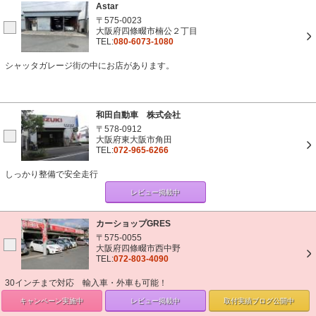
Astar
〒575-0023
大阪府四條畷市楠公２丁目
TEL:
080-6073-1080
シャッタガレージ街の中にお店があります。
和田自動車 株式会社
〒578-0912
大阪府東大阪市角田
TEL:
072-965-6266
しっかり整備で安全走行
レビュー掲載中
カーショップGRES
〒575-0055
大阪府四條畷市西中野
TEL:
072-803-4090
30インチまで対応 輸入車・外車も可能！
キャンペーン
実施中
レビュー掲載中
取付実績ブログ
公開中