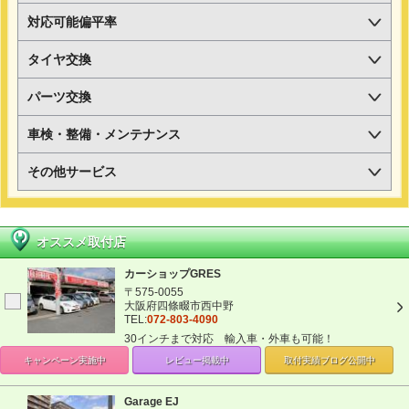
対応可能偏平率
タイヤ交換
パーツ交換
車検・整備・メンテナンス
その他サービス
オススメ取付店
カーショップGRES
〒575-0055
大阪府四條畷市西中野
TEL:
072-803-4090
30インチまで対応 輸入車・外車も可能！
キャンペーン
実施中
レビュー掲載中
取付実績ブログ
公開中
Garage EJ