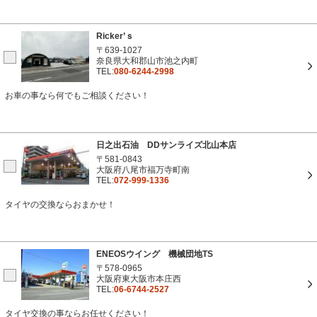
Ricker’ｓ
〒639-1027
奈良県大和郡山市池之内町
TEL:
080-6244-2998
お車の事なら何でもご相談ください！
日之出石油 DDサンライズ北山本店
〒581-0843
大阪府八尾市福万寺町南
TEL:
072-999-1336
タイヤの交換ならおまかせ！
ENEOSウイング 機械団地TS
〒578-0965
大阪府東大阪市本庄西
TEL:
06-6744-2527
タイヤ交換の事ならお任せください！