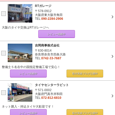
RTガレージ
〒578-0912
大阪府東大阪市角田
TEL:
090-2284-2906
大阪のタイヤ交換はRTガレージへ
レビュー掲載中
吉岡商事株式会社
〒630-8014
奈良県奈良市四条大路
TEL:
0742-33-7687
整備士５名在中の国指定整備工場で安心！
レビュー掲載中
取付実績ブログ
公開中
タイヤセンターラビット
〒571-0002
大阪府門真市岸和田
TEL:
072-812-6810
ネット購入・持込タイヤ大歓迎です！
レビュー掲載中
取付実績ブログ
公開中