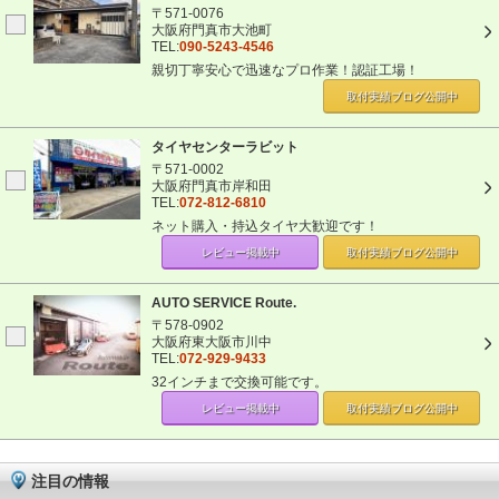
〒571-0076
大阪府門真市大池町
TEL:
090-5243-4546
親切丁寧安心で迅速なプロ作業！認証工場！
取付実績ブログ
公開中
タイヤセンターラビット
〒571-0002
大阪府門真市岸和田
TEL:
072-812-6810
ネット購入・持込タイヤ大歓迎です！
レビュー掲載中
取付実績ブログ
公開中
AUTO SERVICE Route.
〒578-0902
大阪府東大阪市川中
TEL:
072-929-9433
32インチまで交換可能です。
レビュー掲載中
取付実績ブログ
公開中
注目の情報