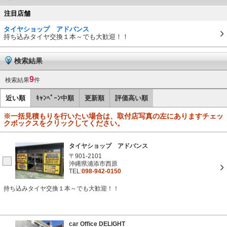
注目店舗
タイヤショップ アドバンス
持ち込みタイヤ交換１本～でも大歓迎！！
検索結果
9
検索結果
件
近い順
ｷｬﾝﾍﾟｰﾝ中順
更新順
評価高い順
※一括見積もりを行いたい場合は、取付店写真の左にありますチェッ
クボックスをクリックしてください。
タイヤショップ アドバンス
〒901-2101
沖縄県浦添市西原
TEL:
098-942-0150
持ち込みタイヤ交換１本～でも大歓迎！！
car Office DELIGHT