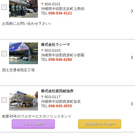
〒904-0101
沖縄県中頭郡北谷町上勢頭
TEL:
098-936-4121
お気軽にお問い合わせ下さい♪
株式会社ラシーマ
〒903-0103
沖縄県中頭郡西原町小那覇
TEL:
098-946-6280
国土交通省指定工場
株式会社坂田給油所
〒903-0117
沖縄県中頭郡西原町翁長
TEL:
098-945-4555
創業45年のフルサービスガソリンスタンド
レビュー掲載中
取付実績ブログ
公開中