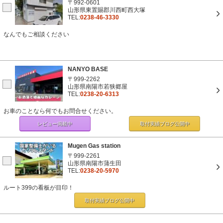
〒992-0601
山形県東置賜郡川西町西大塚
TEL:
0238-46-3330
なんでもご相談ください
NANYO BASE
〒999-2262
山形県南陽市若狭郷屋
TEL:
0238-20-6313
お車のことなら何でもお問合せください。
レビュー掲載中
取付実績ブログ
公開中
Mugen Gas station
〒999-2261
山形県南陽市蒲生田
TEL:
0238-20-5970
ルート399の看板が目印！
取付実績ブログ
公開中