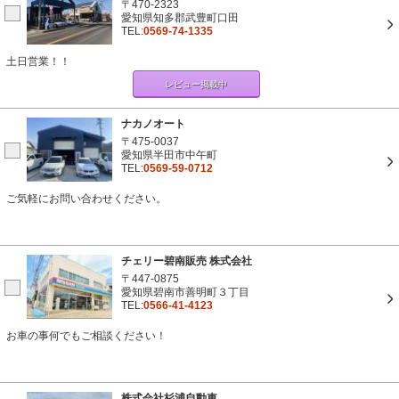
〒470-2323
愛知県知多郡武豊町口田
TEL:
0569-74-1335
土日営業！！
レビュー掲載中
ナカノオート
〒475-0037
愛知県半田市中午町
TEL:
0569-59-0712
ご気軽にお問い合わせください。
チェリー碧南販売 株式会社
〒447-0875
愛知県碧南市善明町３丁目
TEL:
0566-41-4123
お車の事何でもご相談ください！
株式会社杉浦自動車