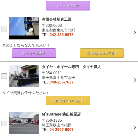
レビュー掲載中
有限会社新倉工業
〒202-0003
東京都西東京市北町
TEL:
042-439-9975
車のことならなんでも来い！
レビュー掲載中
取付実績ブログ
公開中
タイヤ・ホイール専門 タイヤ職人
〒354-0011
埼玉県富士見市水子
TEL:
049-265-7637
タイヤ交換お任せください♪
取付実績ブログ
公開中
M`sGarage 狭山柏原店
〒350-1335
埼玉県狭山市柏原
TEL:
04-2997-9007