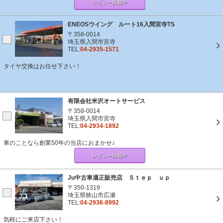
レビュー掲載中
ENEOSウイング ルート16入間宮寺TS
〒358-0014
埼玉県入間市宮寺
TEL:
04-2935-1571
タイヤ交換はお任せ下さい！
有限会社米沢オートサービス
〒358-0014
埼玉県入間市宮寺
TEL:
04-2934-1892
車のことなら創業50年の当店におまかせ♪
レビュー掲載中
Ju中古車適正販売店 Ｓｔｅｐ ｕｐ
〒350-1319
埼玉県狭山市広瀬
TEL:
04-2936-8992
気軽にご来店下さい！