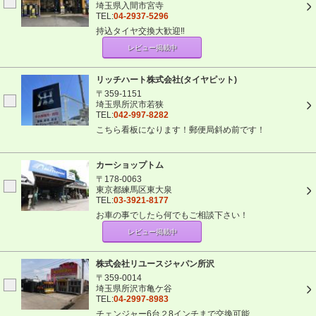
埼玉県入間市宮寺
TEL:
04-2937-5296
持込タイヤ交換大歓迎‼
レビュー掲載中
リッチハート株式会社(タイヤピット)
〒359-1151
埼玉県所沢市若狭
TEL:
042-997-8282
こちら看板になります！郵便局斜め前です！
カーショップトム
〒178-0063
東京都練馬区東大泉
TEL:
03-3921-8177
お車の事でしたら何でもご相談下さい！
レビュー掲載中
株式会社リユースジャパン所沢
〒359-0014
埼玉県所沢市亀ケ谷
TEL:
04-2997-8983
チェンジャー6台２8インチまで交換可能