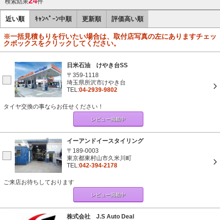
24
検索結果
件
近い順
ｷｬﾝﾍﾟｰﾝ中順
更新順
評価高い順
※一括見積もりを行いたい場合は、取付店写真の左にありますチェッ
クボックスをクリックしてください。
日米石油 けやき台SS
〒359-1118
埼玉県所沢市けやき台
TEL:
04-2939-9802
タイヤ交換の事ならお任せください！
レビュー掲載中
イーアンドイースタイリング
〒189-0003
東京都東村山市久米川町
TEL:
042-394-2178
ご来店お待ちしております
レビュー掲載中
株式会社 J.S Auto Deal