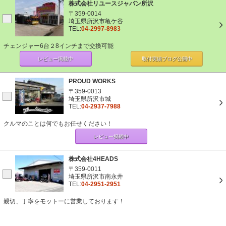
株式会社リユースジャパン所沢
〒359-0014
埼玉県所沢市亀ケ谷
TEL:
04-2997-8983
チェンジャー6台２8インチまで交換可能
レビュー掲載中
取付実績ブログ
公開中
PROUD WORKS
〒359-0013
埼玉県所沢市城
TEL:
04-2937-7988
クルマのことは何でもお任せください！
レビュー掲載中
株式会社4HEADS
〒359-0011
埼玉県所沢市南永井
TEL:
04-2951-2951
親切、丁寧をモットーに営業しております！