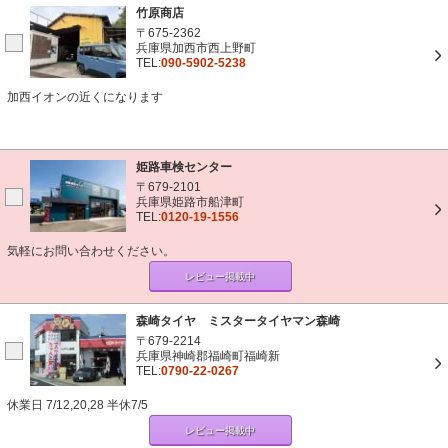
竹原商店
〒675-2362
兵庫県加西市西上野町
TEL:
090-5902-5238
加西イオンの近くになります
姫路車検センター
〒679-2101
兵庫県姫路市船津町
TEL:
0120-19-1556
気軽にお問い合わせください。
レビュー掲載中
森崎タイヤ ミスタータイヤマン森崎
〒679-2214
兵庫県神崎郡福崎町福崎新
TEL:
0790-22-0267
休業日 7/12,20,28 半休7/5
レビュー掲載中