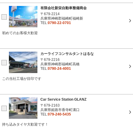
有限会社新栄自動車整備商会
〒679-2214
兵庫県神崎郡福崎町福崎新
TEL:
0790-22-0701
初めてのお客様大歓迎
カーライフコンサルタントはるな
〒679-2216
兵庫県神崎郡福崎町高橋
TEL:
0790-24-4001
この当社工場が目印です
Car Service Station GLANZ
〒679-2163
兵庫県姫路市香寺町溝口
TEL:
079-240-5435
持ち込みタイヤ大歓迎です！