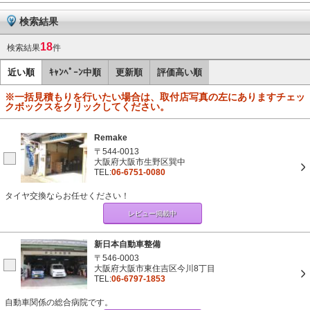
検索結果
18
検索結果
件
近い順
ｷｬﾝﾍﾟｰﾝ中順
更新順
評価高い順
※一括見積もりを行いたい場合は、取付店写真の左にありますチェッ
クボックスをクリックしてください。
Remake
〒544-0013
大阪府大阪市生野区巽中
TEL:
06-6751-0080
タイヤ交換ならお任せください！
レビュー掲載中
新日本自動車整備
〒546-0003
大阪府大阪市東住吉区今川8丁目
TEL:
06-6797-1853
自動車関係の総合病院です。