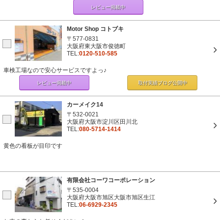
レビュー掲載中
Motor Shop コトブキ
〒577-0831
大阪府東大阪市俊徳町
TEL:
0120-510-585
車検工場なので安心サービスですよっ♪
レビュー掲載中
取付実績ブログ
公開中
カーメイク14
〒532-0021
大阪府大阪市淀川区田川北
TEL:
080-5714-1414
黄色の看板が目印です
有限会社コーワコーポレーション
〒535-0004
大阪府大阪市旭区大阪市旭区生江
TEL:
06-6929-2345