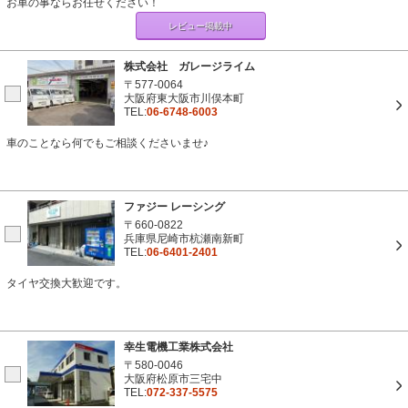
お車の事ならお任せください！
レビュー掲載中
株式会社 ガレージライム
〒577-0064
大阪府東大阪市川俣本町
TEL:
06-6748-6003
車のことなら何でもご相談くださいませ♪
ファジー レーシング
〒660-0822
兵庫県尼崎市杭瀬南新町
TEL:
06-6401-2401
タイヤ交換大歓迎です。
幸生電機工業株式会社
〒580-0046
大阪府松原市三宅中
TEL:
072-337-5575