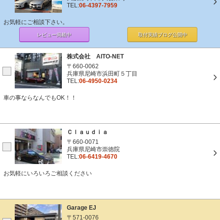
TEL:
06-4397-7959
お気軽にご相談下さい。
レビュー掲載中
取付実績ブログ
公開中
株式会社 AITO-NET
〒660-0062
兵庫県尼崎市浜田町５丁目
TEL:
06-4950-0234
車の事ならなんでもOK！！
Ｃｌａｕｄｉａ
〒660-0071
兵庫県尼崎市崇徳院
TEL:
06-6419-4670
お気軽にいろいろご相談ください
Garage EJ
〒571-0076