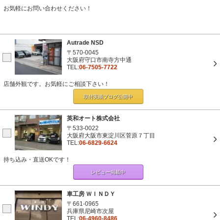
お気軽にお問い合わせください！
Autrade NSD
〒570-0045
大阪府守口市南寺方中通
TEL:
06-7505-7722
店舗外観です。お気軽にご相談下さい！
取付実績ブログ
公開中
英和オート株式会社
〒533-0022
大阪府大阪市東淀川区菅原７丁目
TEL:
06-6829-6624
持ち込み・直送OKです！
レビュー掲載中
車工房 ＷＩＮＤＹ
〒661-0965
兵庫県尼崎市次屋
TEL:
06-4960-8486