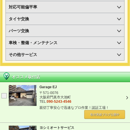
対応可能偏平率
タイヤ交換
パーツ交換
車検・整備・メンテナンス
その他サービス
オススメ取付店
Garage EJ
〒571-0076
大阪府門真市大池町
TEL:
090-5243-4546
親切丁寧安心で迅速なプロ作業！認証工場！
取付実績ブログ
公開中
ヨシミオートサービス