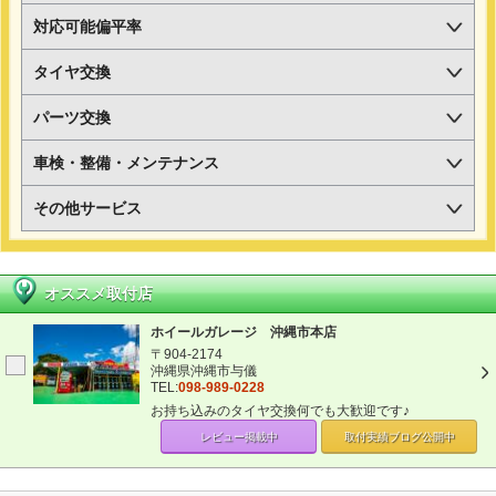
対応可能偏平率
タイヤ交換
パーツ交換
車検・整備・メンテナンス
その他サービス
オススメ取付店
ホイールガレージ 沖縄市本店
〒904-2174
沖縄県沖縄市与儀
TEL:
098-989-0228
お持ち込みのタイヤ交換何でも大歓迎です♪
レビュー掲載中
取付実績ブログ
公開中