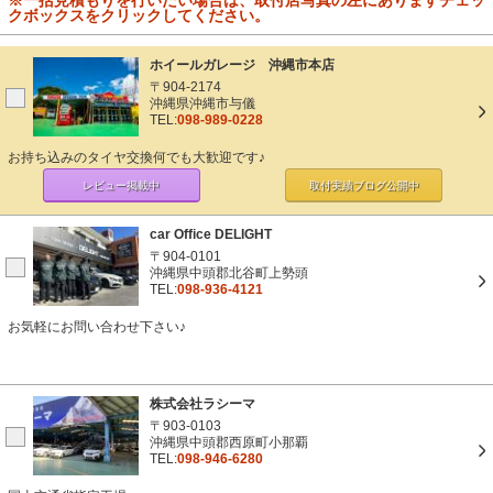
※一括見積もりを行いたい場合は、取付店写真の左にありますチェッ
クボックスをクリックしてください。
ホイールガレージ 沖縄市本店
〒904-2174
沖縄県沖縄市与儀
TEL:
098-989-0228
お持ち込みのタイヤ交換何でも大歓迎です♪
レビュー掲載中
取付実績ブログ
公開中
car Office DELIGHT
〒904-0101
沖縄県中頭郡北谷町上勢頭
TEL:
098-936-4121
お気軽にお問い合わせ下さい♪
株式会社ラシーマ
〒903-0103
沖縄県中頭郡西原町小那覇
TEL:
098-946-6280