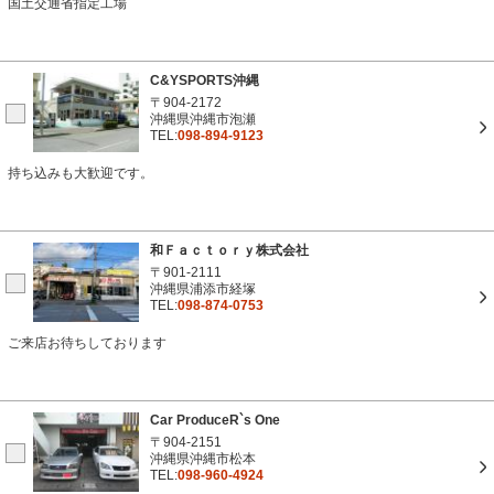
国土交通省指定工場
C&YSPORTS沖縄
〒904-2172
沖縄県沖縄市泡瀬
TEL:
098-894-9123
持ち込みも大歓迎です。
和Ｆａｃｔｏｒｙ株式会社
〒901-2111
沖縄県浦添市経塚
TEL:
098-874-0753
ご来店お待ちしております
Car ProduceR`s One
〒904-2151
沖縄県沖縄市松本
TEL:
098-960-4924