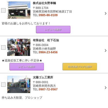
株式会社矢野車輛
〒889-1704
宮崎県宮崎市田野町南原1丁目
TEL:
0985-86-0109
皆様のお越しをお待ちしております！
レビュー掲載中
有限会社 松下石油
〒886-0004
宮崎県小林市細野
TEL:
0984-23-6456
★道路拡張工事に伴い不定休★
レビュー掲載中
取付実績ブログ
公開中
太陽ゴム工業所
〒888-0001
宮崎県串間市西方
TEL:
0987-72-0567
持ち込み大歓迎、プロショップ