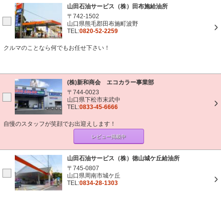
山田石油サービス（株）田布施給油所
〒742-1502
山口県熊毛郡田布施町波野
TEL:
0820-52-2259
クルマのことなら何でもお任せ下さい！
(株)新和商会 エコカラー事業部
〒744-0023
山口県下松市末武中
TEL:
0833-45-6666
自慢のスタッフが笑顔でお出迎えします！
レビュー掲載中
山田石油サービス（株）徳山城ケ丘給油所
〒745-0807
山口県周南市城ケ丘
TEL:
0834-28-1303