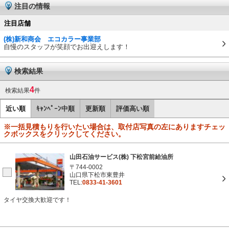
注目の情報
注目店舗
(株)新和商会 エコカラー事業部
自慢のスタッフが笑顔でお出迎えします！
検索結果
4
検索結果
件
近い順
ｷｬﾝﾍﾟｰﾝ中順
更新順
評価高い順
※一括見積もりを行いたい場合は、取付店写真の左にありますチェッ
クボックスをクリックしてください。
山田石油サービス(株) 下松宮前給油所
〒744-0002
山口県下松市東豊井
TEL:
0833-41-3601
タイヤ交換大歓迎です！