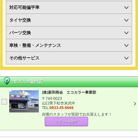
対応可能偏平率
タイヤ交換
パーツ交換
車検・整備・メンテナンス
その他サービス
オススメ取付店
(株)新和商会 エコカラー事業部
〒744-0023
山口県下松市末武中
TEL:
0833-45-6666
自慢のスタッフが笑顔でお出迎えします！
レビュー掲載中