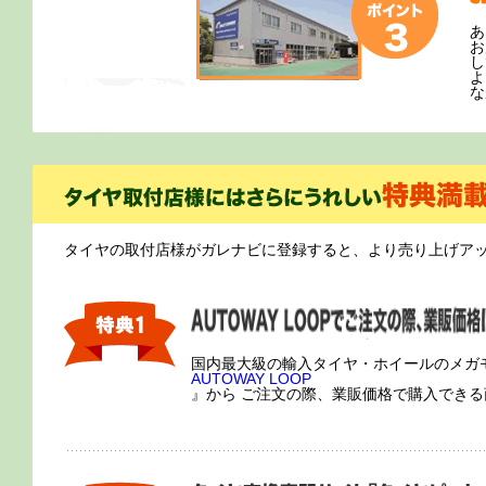
あ
お
し
よ
な
タイヤの取付店様がガレナビに登録すると、より売り上げア
国内最大級の輸入タイヤ・ホイールのメガ
AUTOWAY LOOP
』から ご注文の際、業販価格で購入でき