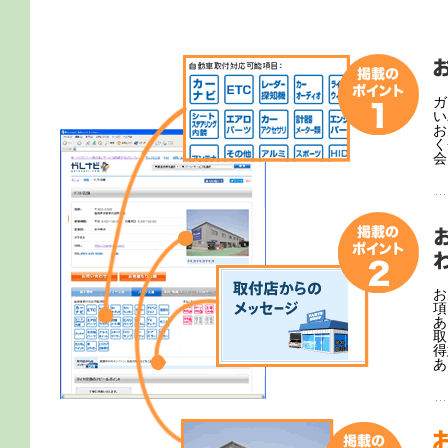
ガ
い
お
く
会
お
項
あ
取
得
あ