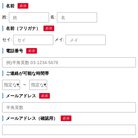
名前
必須
姓:
名:
名前（フリガナ）
必須
セイ:
メイ:
電話番号
必須
ご連絡が可能な時間帯
～
メールアドレス
必須
メールアドレス（確認用）
必須