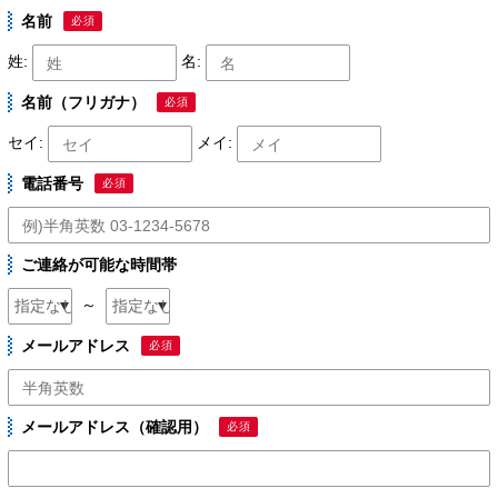
名前
必須
姓:
名:
名前（フリガナ）
必須
セイ:
メイ:
電話番号
必須
ご連絡が可能な時間帯
～
メールアドレス
必須
メールアドレス（確認用）
必須