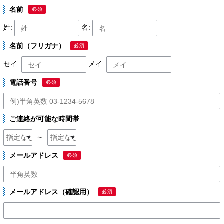
名前
必須
姓:
名:
名前（フリガナ）
必須
セイ:
メイ:
電話番号
必須
ご連絡が可能な時間帯
～
メールアドレス
必須
メールアドレス（確認用）
必須